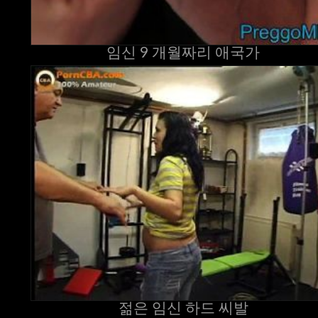
임신 9 개월짜리 애국가
젊은 임신 하드 씨발