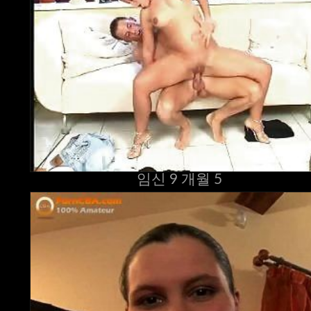
임신 9 개월 5