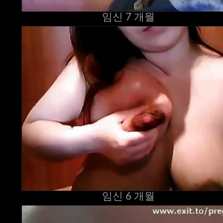
임신 7 개월
임신 6 개월