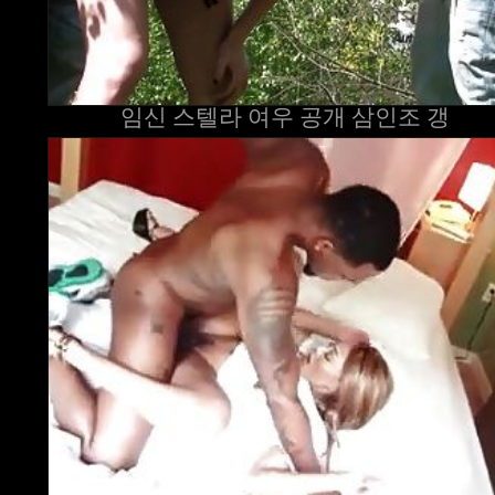
임신 스텔라 여우 공개 삼인조 갱