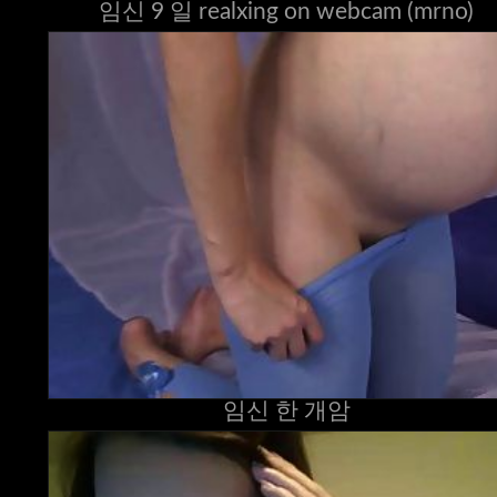
임신 9 일 realxing on webcam (mrno)
임신 한 개암