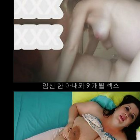
임신 한 아내와 9 개월 섹스