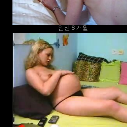
임신 8 개월