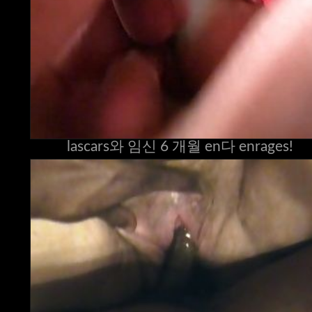
lascars와 임신 6 개월 en다 enrages!