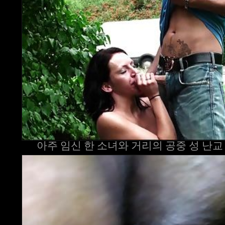
아주 임신 한 소녀와 거리의 공중 성 난교