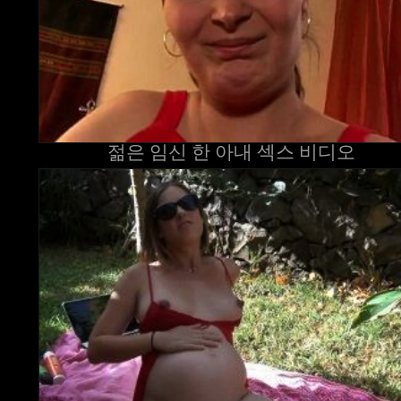
젊은 임신 한 아내 섹스 비디오