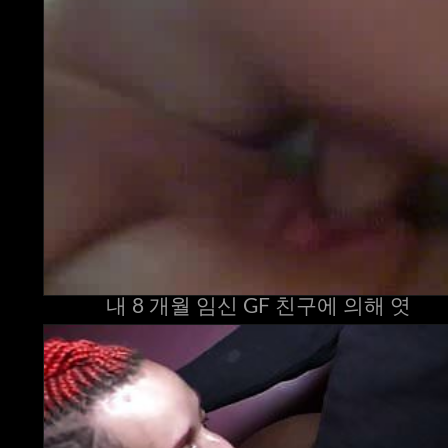
내 8 개월 임신 GF 친구에 의해 엿