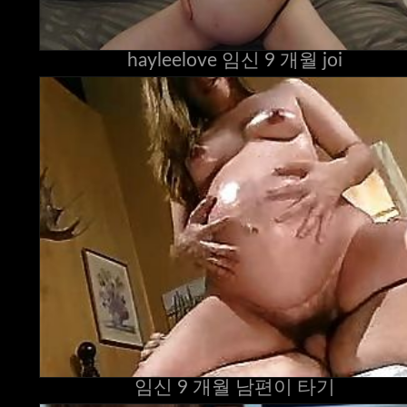
hayleelove 임신 9 개월 joi
임신 9 개월 남편이 타기