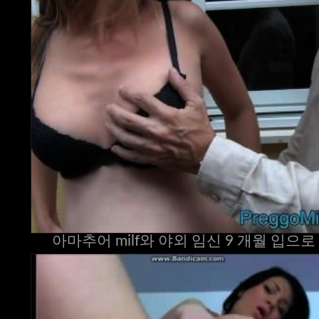
아마추어 milf와 야외 임신 9 개월 입으로