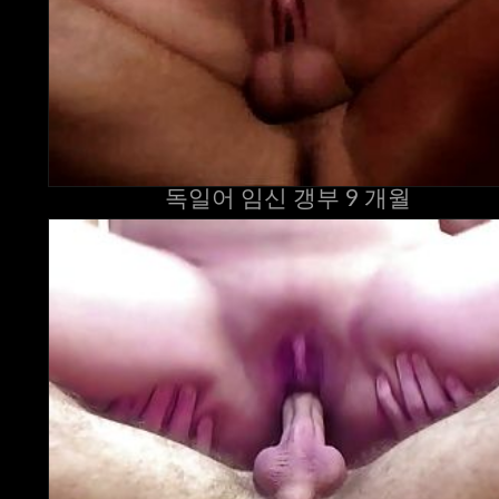
독일어 임신 갱부 9 개월