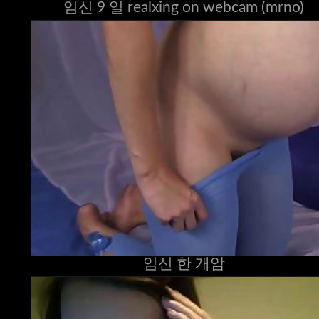
임신 9 일 realxing on webcam (mrno)
임신 한 개암