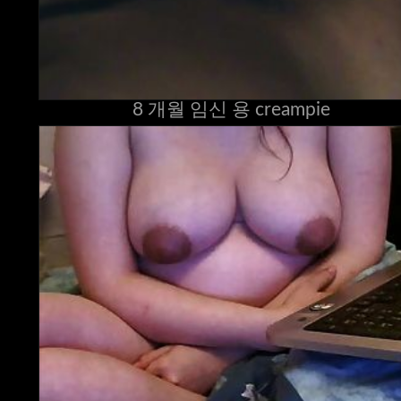
8 개월 임신 용 creampie