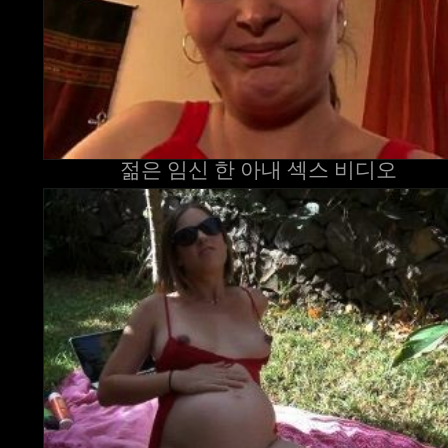
젊은 임신 한 아내 섹스 비디오