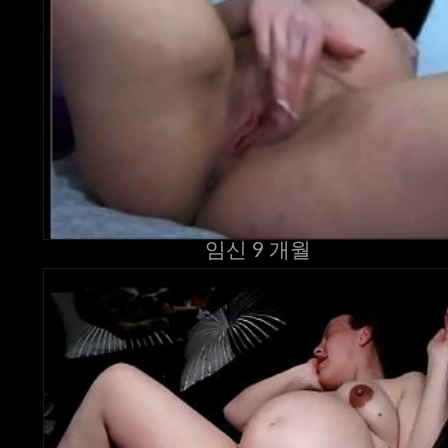
임신 9 개월