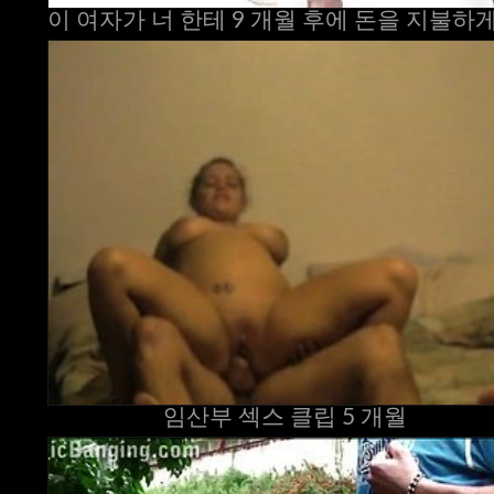
임산부 섹스 클립 5 개월