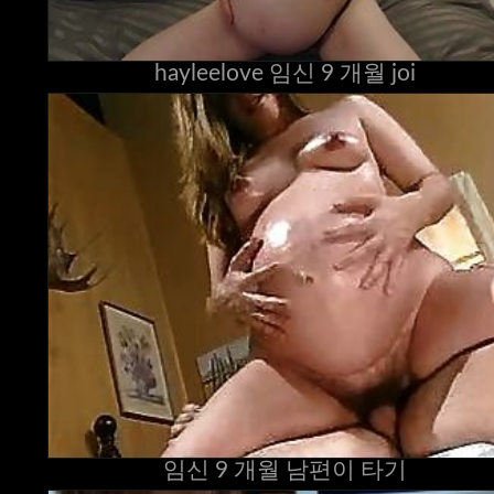
hayleelove 임신 9 개월 joi
임신 9 개월 남편이 타기