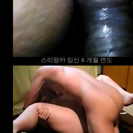
스리랑카 임신 6 개월 면도