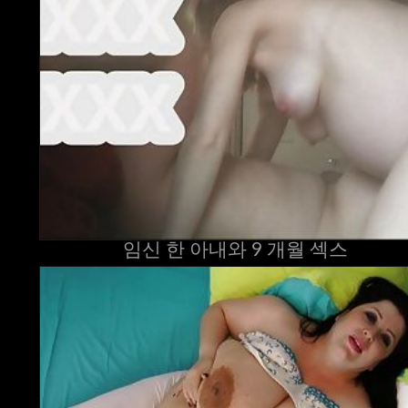
임신 한 아내와 9 개월 섹스