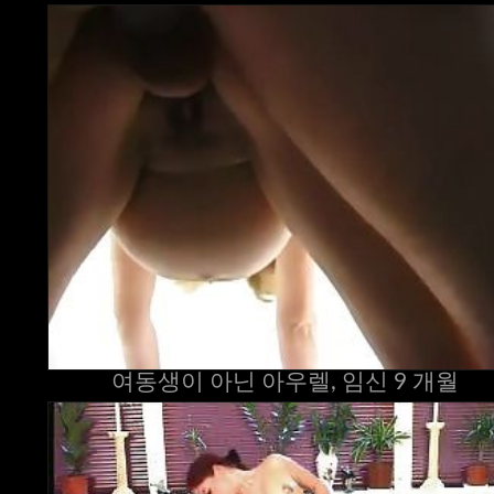
여동생이 아닌 아우렐, 임신 9 개월