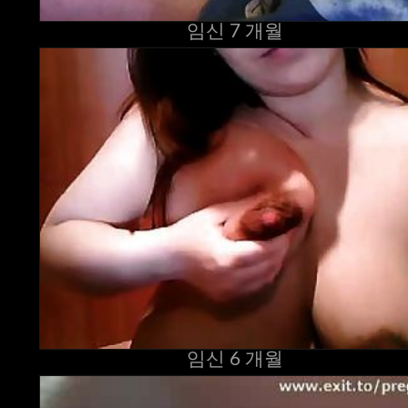
임신 7 개월
임신 6 개월