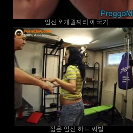
임신 9 개월짜리 애국가
젊은 임신 하드 씨발