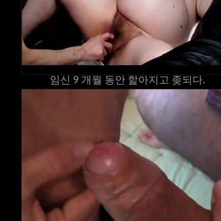
임신 9 개월 동안 핥아지고 좆되다.