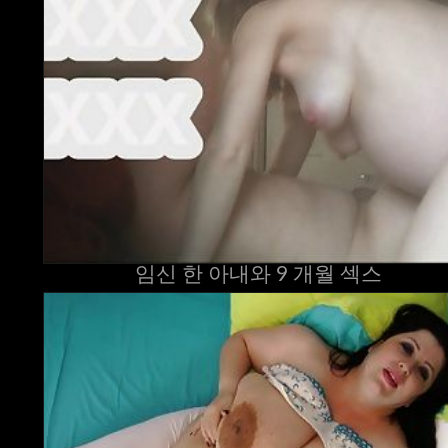
임신 한 아내와 9 개월 섹스