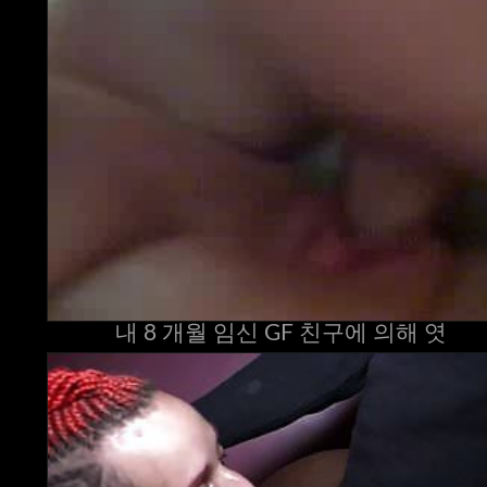
내 8 개월 임신 GF 친구에 의해 엿