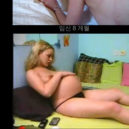
임신 8 개월