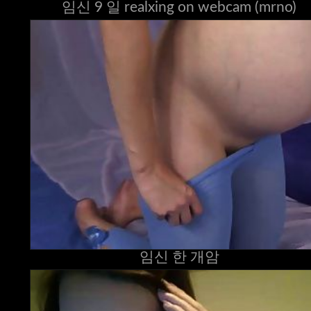
임신 9 일 realxing on webcam (mrno)
임신 한 개암