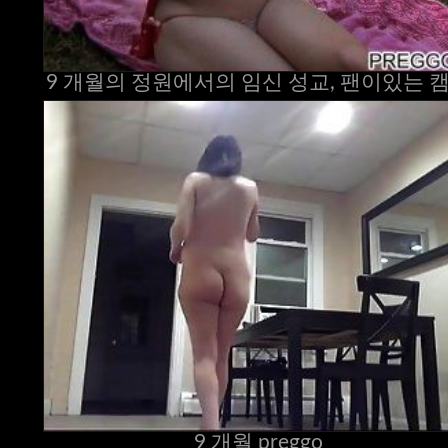
9 개월의 정원에서의 임신 성교, 팬이있는 
9 개월 preggo