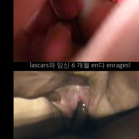
lascars와 임신 6 개월 en다 enrages!