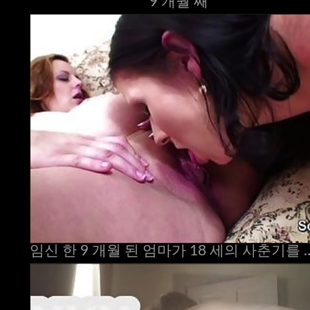
9 개월 째
임신 한 9 개월 된 엄마가 18