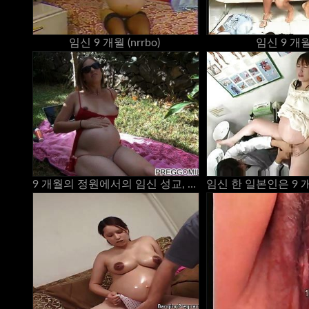
임신 9 개월 (nrrbo)
임신 9 개월
9 개월의 정원에서의 임신 성교, 팬이있는 캠쇼