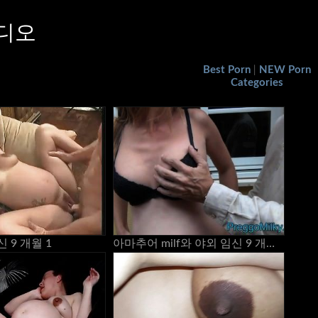
비디오
Best Porn
|
NEW Porn
Categories
 9 개월 1
아마추어 milf와 야외 임신 9 개월 입으로