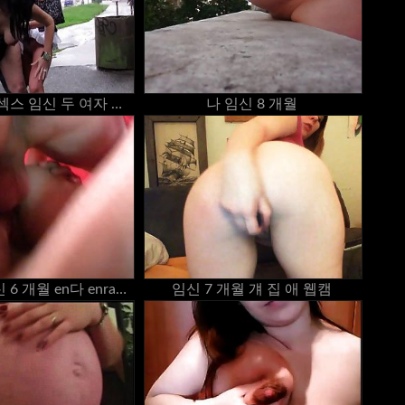
위험한 공공 섹스 임신 두 여자 삼인조.굉장해!
나 임신 8 개월
lascars와 임신 6 개월 en다 enrages!
임신 7 개월 걔 집 애 웹캠