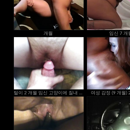
개월
임신 7 개
털이 2 개월 임신 고양이에 질내 사정
여성 감정 (9 개월)