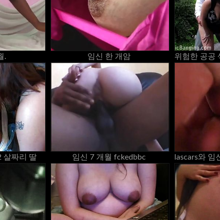
월.
임신 한 개암
 2 살짜리 딸
임신 7 개월 fckedbbc