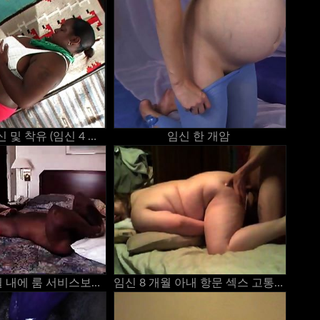
bbw 흑단 임신 및 착유 (임신 4 개월)
임신 한 개암
그녀는 9 개월 내에 룸 서비스보다 더 많은 것을 제공 할 것입니다.
임신 8 개월 아내 항문 섹스 고통스러운 울음