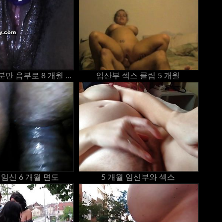
방대한 수액 분만 음부로 8 개월 임신 한 병아리!
임산부 섹스 클립 5 개월
임신 6 개월 면도
5 개월 임신부와 섹스