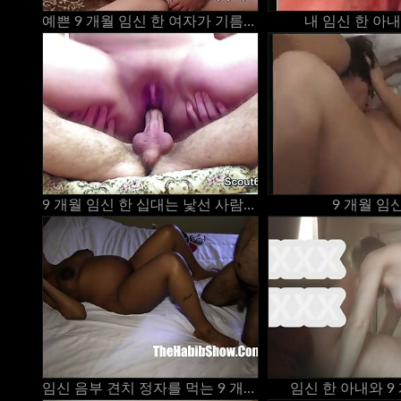
예쁜 9 개월 임신 한 여자가 기름을 바르고 좆
내 임신 한 아내
9 개월 임신 한 십대는 낯선 사람에 의해 열심히 성교하게 유혹한다.
9 개월 임신
임신 음부 견치 정자를 먹는 9 개월 고양이
임신 한 아내와 9