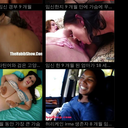
임신 갱부 9 개월
임신한지 9 개월 만에 가슴에 우유가 가득 찼다.
9 개월 임신 라틴어와 검은 고양이 그녀는 너트를 사랑해.
임신 한 9 개월 된 엄마가 18 세의 사춘기를 유혹합니다.
개월 동안 가장 큰 가슴
허리케인 irma 생존자 8 개월 임신 타이 사춘기 deepthroa