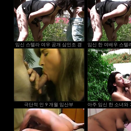
임신 스텔라 여우 공개 삼인조 갱
극단적 인 9 개월 임산부