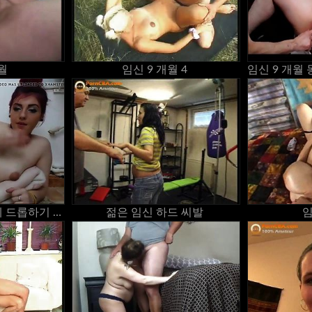
월
임신 9 개월 4
9 개월 임신 자위 캠에 드롭하기 전에
젊은 임신 하드 씨발
임