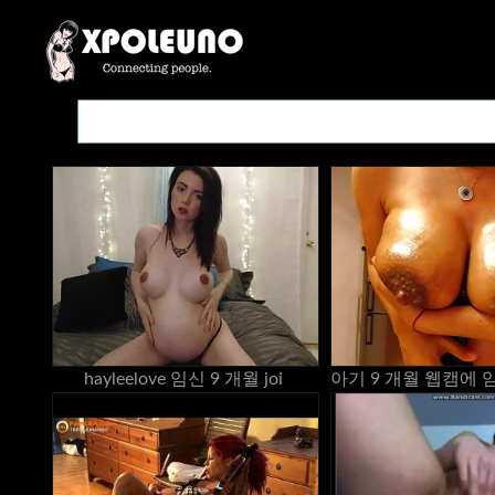
hayleelove 임신 9 개월 joi