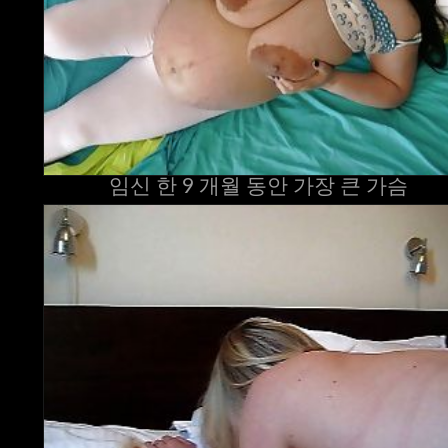
임신 한 9 개월 동안 가장 큰 가슴