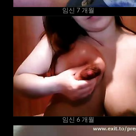
임신 7 개월
임신 6 개월