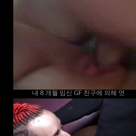
내 8 개월 임신 GF 친구에 의해 엿