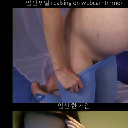
임신 9 일 realxing on webcam (mrno)
임신 한 개암