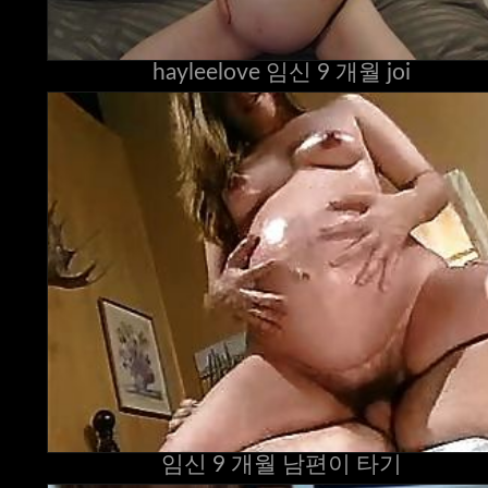
hayleelove 임신 9 개월 joi
임신 9 개월 남편이 타기