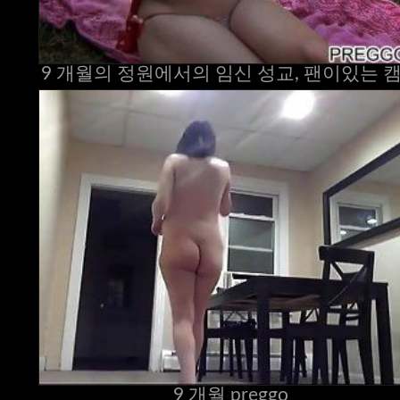
9 개월의 정원에서의 임신 성교, 팬이있는 
9 개월 preggo