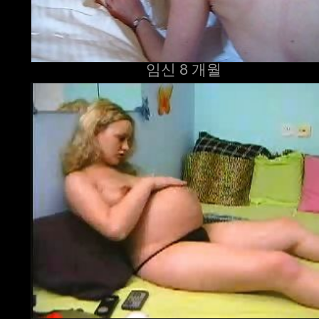
임신 8 개월