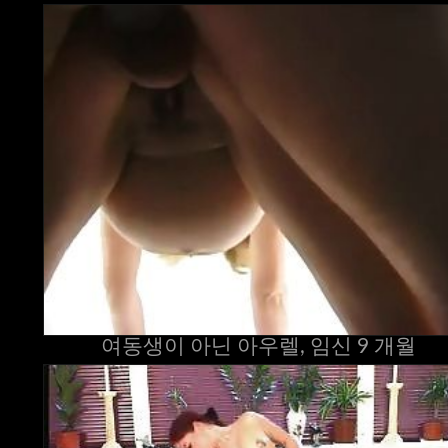
여동생이 아닌 아우렐, 임신 9 개월