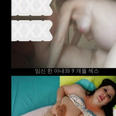
임신 한 아내와 9 개월 섹스