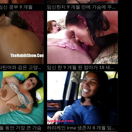
임신 갱부 9 개월
임신한지 9 개월 만에 가슴에 우유가 가득 찼다.
9 개월 임신 라틴어와 검은 고양이 그녀는 너트를 사랑해.
임신 한 9 개월 된 엄마가 18 세의 사춘기를 유혹합니다.
개월 동안 가장 큰 가슴
허리케인 irma 생존자 8 개월 임신 타이 사춘기 deepthroa