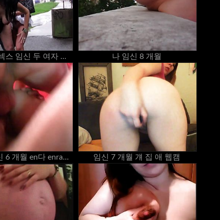
위험한 공공 섹스 임신 두 여자 삼인조.굉장해!
나 임신 8 개월
lascars와 임신 6 개월 en다 enrages!
임신 7 개월 걔 집 애 웹캠