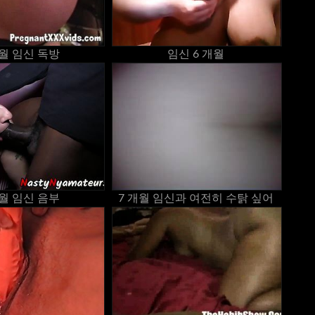
개월 임신 독방
임신 6 개월
개월 임신 음부
7 개월 임신과 여전히 수탉 싶어