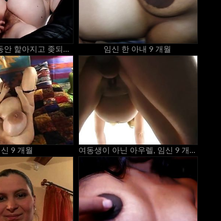
임신 9 개월 동안 핥아지고 좆되다.
임신 한 아내 9 개월
신 9 개월
여동생이 아닌 아우렐, 임신 9 개월