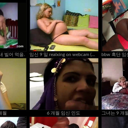
내 빌어 먹을.
임신 9 일 realxing on webcam (mrno)
 개월
6 개월 임신 인도