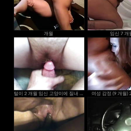
개월
임신 7 개
털이 2 개월 임신 고양이에 질내 사정
여성 감정 (9 개월)