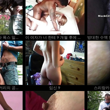
임신 한 여배우 스텔라 폭스 일명 마리아 그웬 공공 섹스 난교
이 여자가 너 한테 9 개월 후에 돈을 지불하게 해 줄거야.
아주 임신 한 소녀와 거리의 공중 성 난교
임신 9
스리랑카 