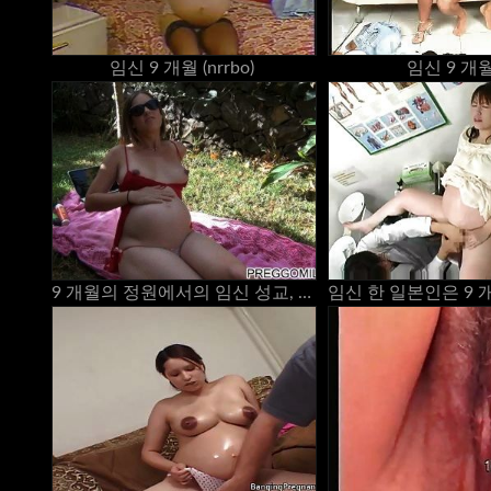
임신 9 개월 (nrrbo)
임신 9 개월
9 개월의 정원에서의 임신 성교, 팬이있는 캠쇼