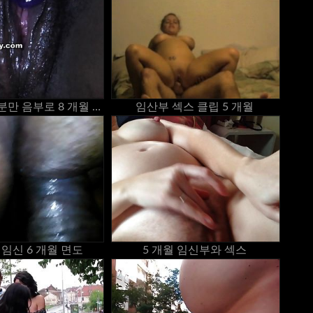
방대한 수액 분만 음부로 8 개월 임신 한 병아리!
임산부 섹스 클립 5 개월
임신 6 개월 면도
5 개월 임신부와 섹스