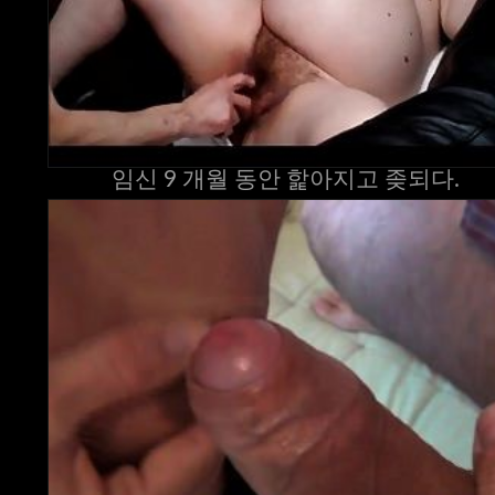
임신 9 개월 동안 핥아지고 좆되다.