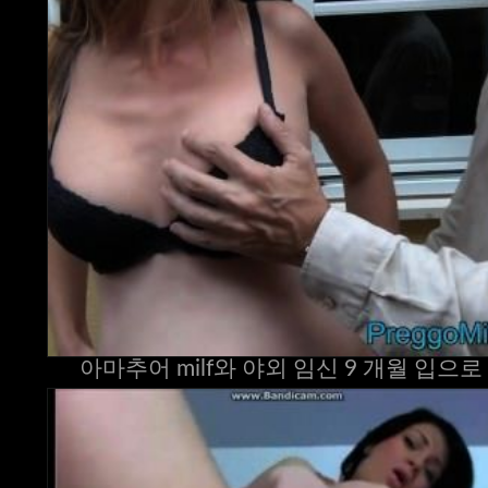
아마추어 milf와 야외 임신 9 개월 입으로