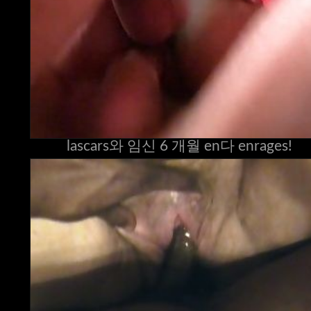
lascars와 임신 6 개월 en다 enrages!