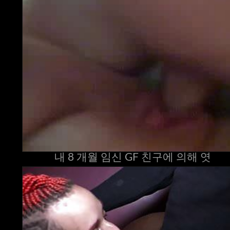
내 8 개월 임신 GF 친구에 의해 엿