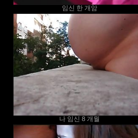
임신 한 개암
나 임신 8 개월