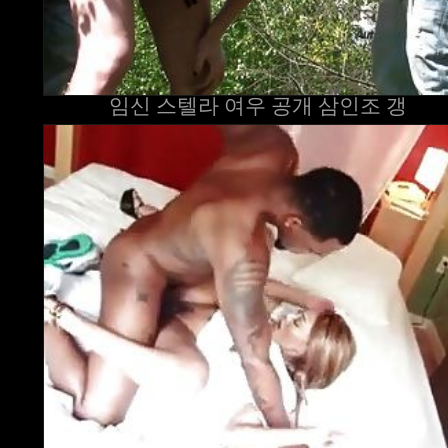
임신 스텔라 여우 공개 삼인조 갱