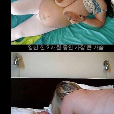
임신 한 9 개월 동안 가장 큰 가슴