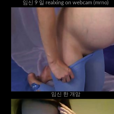
임신 9 일 realxing on webcam (mrno)
임신 한 개암