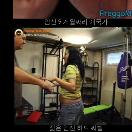
임신 9 개월짜리 애국가
젊은 임신 하드 씨발