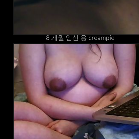
8 개월 임신 용 creampie