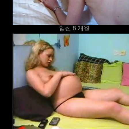
임신 8 개월