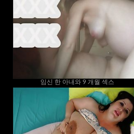
임신 한 아내와 9 개월 섹스