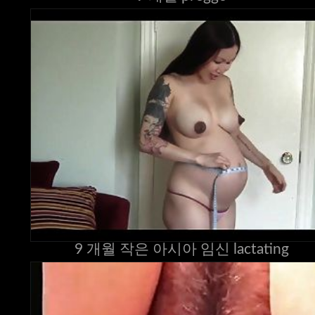
9 개월 작은 아시아 임신 lactating