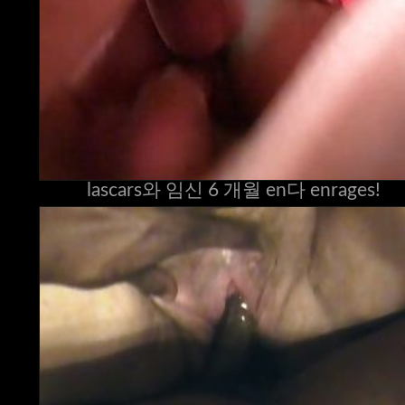
lascars와 임신 6 개월 en다 enrages!