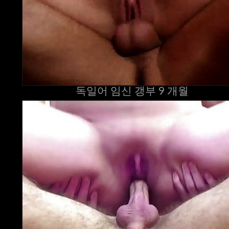
독일어 임신 갱부 9 개월