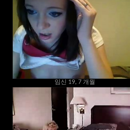
임신 19, 7 개월