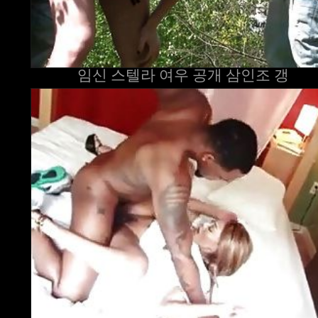
임신 스텔라 여우 공개 삼인조 갱