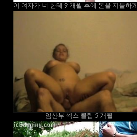
임산부 섹스 클립 5 개월