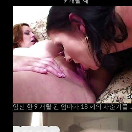
9 개월 째
임신 한 9 개월 된 엄마가 18