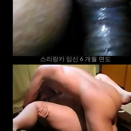
스리랑카 임신 6 개월 면도