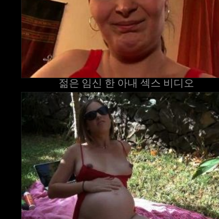
젊은 임신 한 아내 섹스 비디오