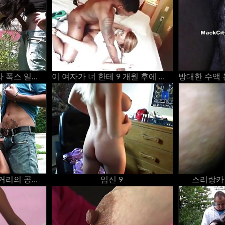
임신 한 여배우 스텔라 폭스 일명 마리아 그웬 공공 섹스 난교
이 여자가 너 한테 9 개월 후에 돈을 지불하게 해 줄거야.
아주 임신 한 소녀와 거리의 공중 성 난교
임신 9
스리랑카 