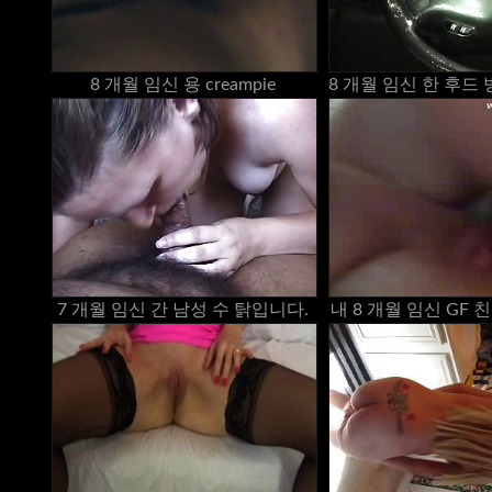
8 개월 임신 용 creampie
7 개월 임신 간 남성 수 탉입니다.
내 8 개월 임신 GF 