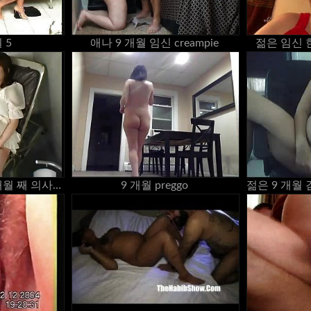
 5
애나 9 개월 임신 creampie
젊은 임신 
임신 한 일본인은 9 개월 째 의사에게 좆된다.
9 개월 preggo