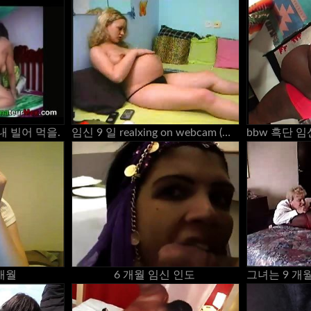
내 빌어 먹을.
임신 9 일 realxing on webcam (mrno)
 개월
6 개월 임신 인도