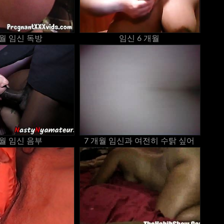
개월 임신 독방
임신 6 개월
개월 임신 음부
7 개월 임신과 여전히 수탉 싶어