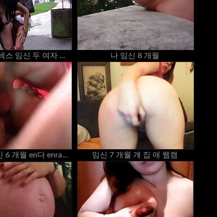
위험한 공공 섹스 임신 두 여자 삼인조.굉장해!
나 임신 8 개월
lascars와 임신 6 개월 en다 enrages!
임신 7 개월 걔 집 애 웹캠