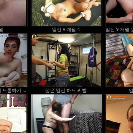
월
임신 9 개월 4
9 개월 임신 자위 캠에 드롭하기 전에
젊은 임신 하드 씨발
임