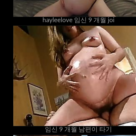
hayleelove 임신 9 개월 joi
임신 9 개월 남편이 타기