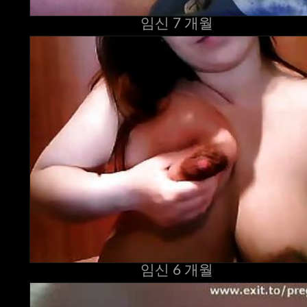
임신 7 개월
임신 6 개월