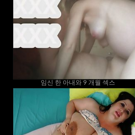
임신 한 아내와 9 개월 섹스