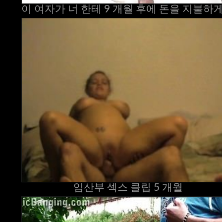
임산부 섹스 클립 5 개월