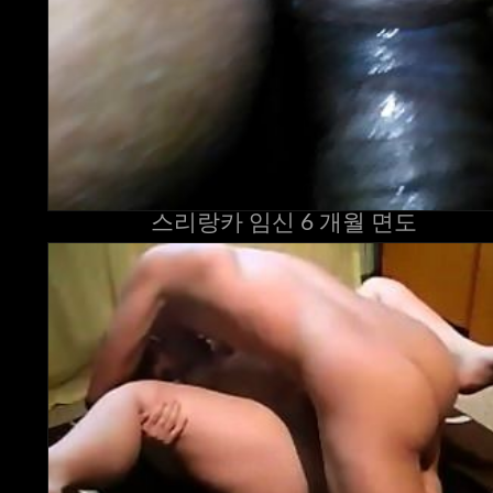
스리랑카 임신 6 개월 면도