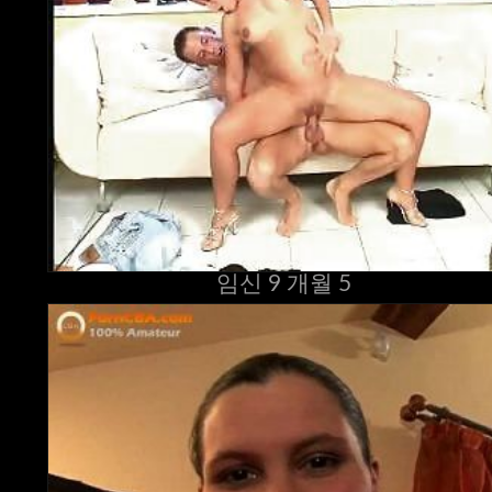
임신 9 개월 5