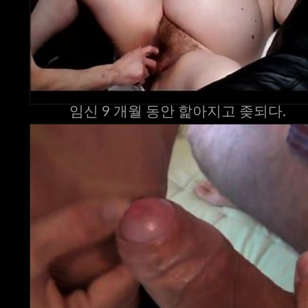
임신 9 개월 동안 핥아지고 좆되다.