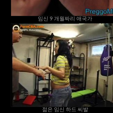
임신 9 개월짜리 애국가
젊은 임신 하드 씨발