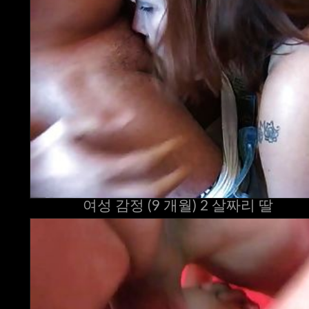
여성 감정 (9 개월) 2 살짜리 딸