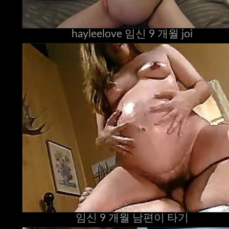
hayleelove 임신 9 개월 joi
임신 9 개월 남편이 타기