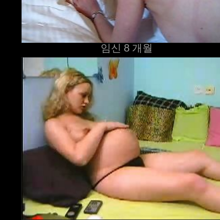
임신 8 개월