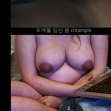
8 개월 임신 용 creampie