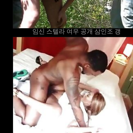
임신 스텔라 여우 공개 삼인조 갱