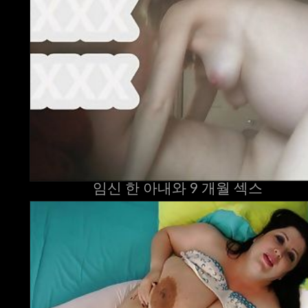
임신 한 아내와 9 개월 섹스