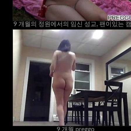
9 개월의 정원에서의 임신 성교, 팬이있는 
9 개월 preggo