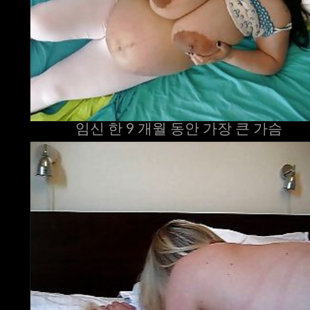
임신 한 9 개월 동안 가장 큰 가슴