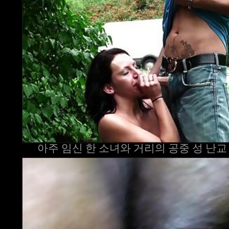
아주 임신 한 소녀와 거리의 공중 성 난교