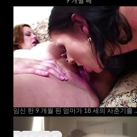
9 개월 째
임신 한 9 개월 된 엄마가 18