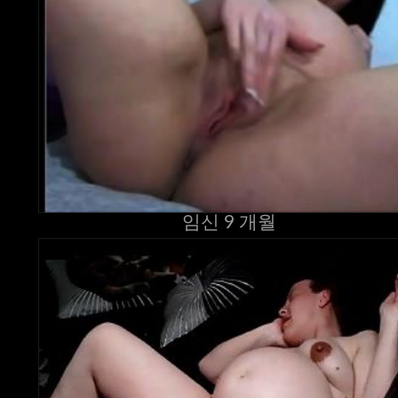
임신 9 개월