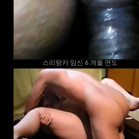
스리랑카 임신 6 개월 면도