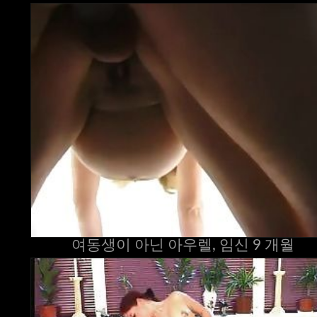
여동생이 아닌 아우렐, 임신 9 개월