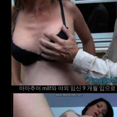
아마추어 milf와 야외 임신 9 개월 입으로