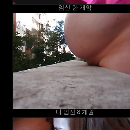
임신 한 개암
나 임신 8 개월