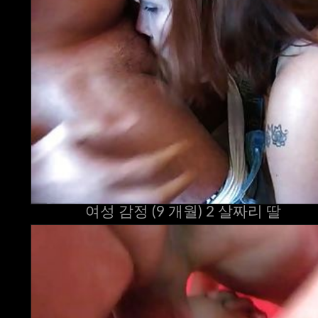
여성 감정 (9 개월) 2 살짜리 딸