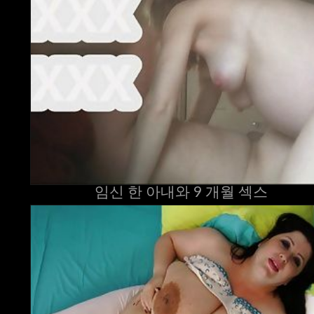
임신 한 아내와 9 개월 섹스