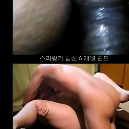
스리랑카 임신 6 개월 면도