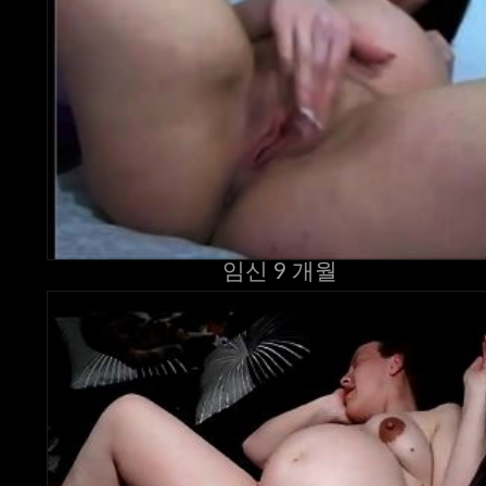
임신 9 개월