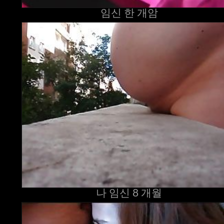
임신 한 개암
나 임신 8 개월