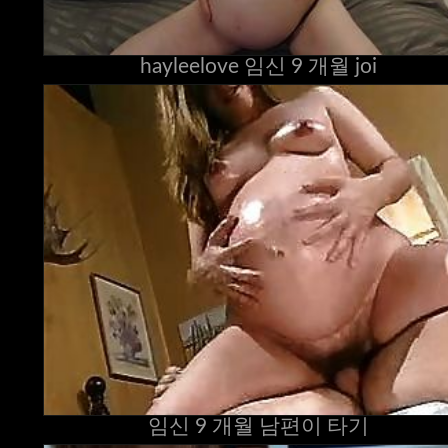
hayleelove 임신 9 개월 joi
임신 9 개월 남편이 타기