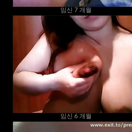
임신 7 개월
임신 6 개월