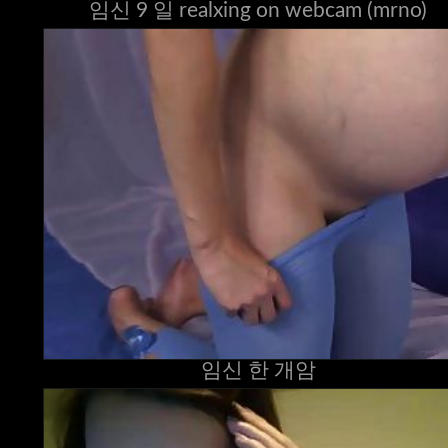
임신 9 일 realxing on webcam (mrno)
임신 한 개암