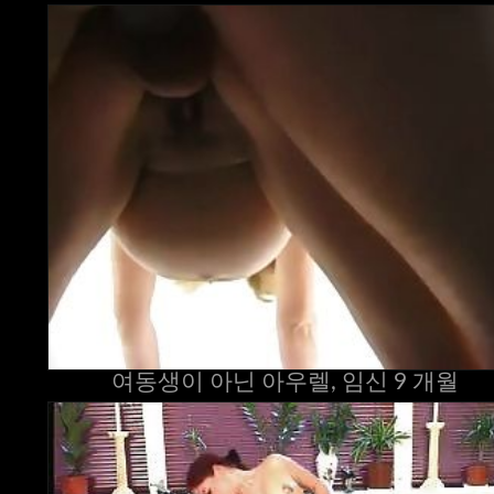
여동생이 아닌 아우렐, 임신 9 개월