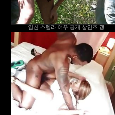
임신 스텔라 여우 공개 삼인조 갱