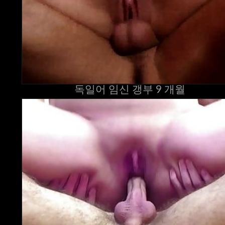
독일어 임신 갱부 9 개월