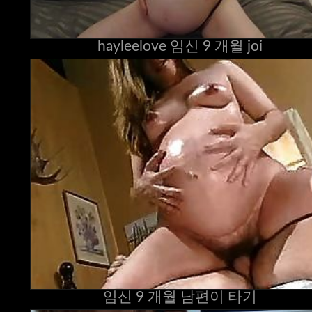
hayleelove 임신 9 개월 joi
임신 9 개월 남편이 타기