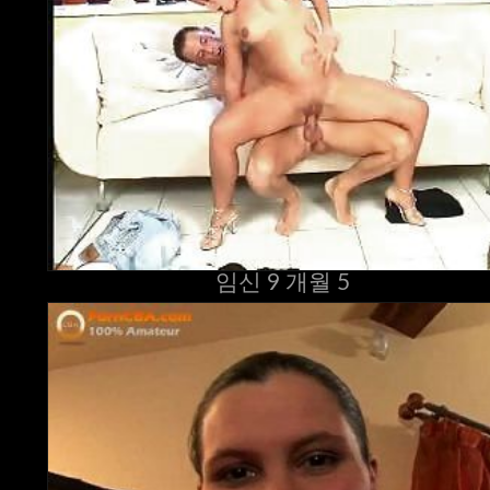
임신 9 개월 5