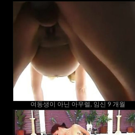
여동생이 아닌 아우렐, 임신 9 개월