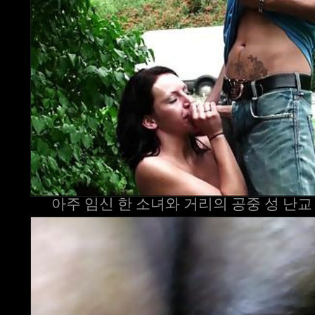
아주 임신 한 소녀와 거리의 공중 성 난교