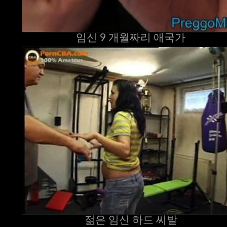
임신 9 개월짜리 애국가
젊은 임신 하드 씨발