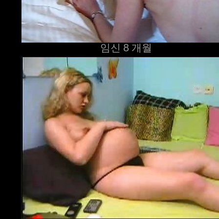
임신 8 개월