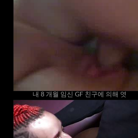
내 8 개월 임신 GF 친구에 의해 엿