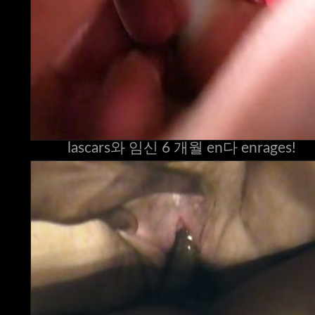
lascars와 임신 6 개월 en다 enrages!