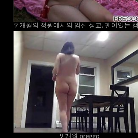
9 개월의 정원에서의 임신 성교, 팬이있는 
9 개월 preggo