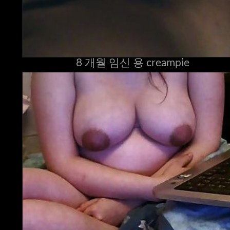
8 개월 임신 용 creampie