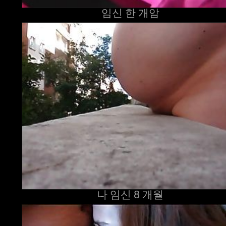
임신 한 개암
나 임신 8 개월