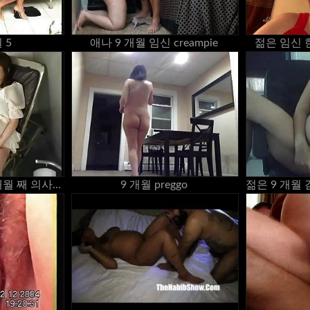
 5
애나 9 개월 임신 creampie
젊은 임신 
임신 한 일본인은 9 개월 째 의사에게 좆된다.
9 개월 preggo