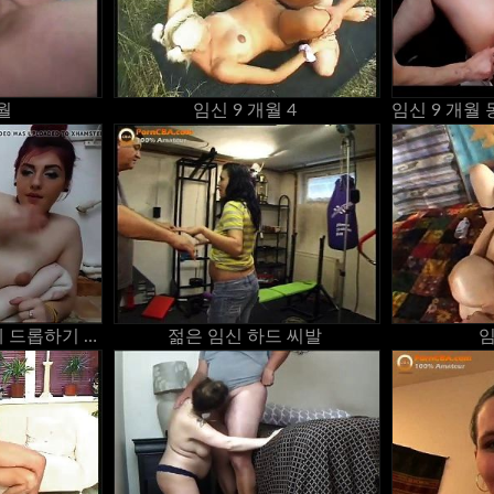
월
임신 9 개월 4
9 개월 임신 자위 캠에 드롭하기 전에
젊은 임신 하드 씨발
임