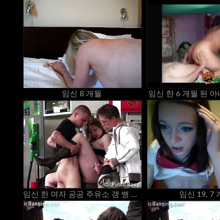
임신 8 개월
임신 한 6 개월 된 아
임신 한 여자 공공 주유소 갱 뱅 삼인조 그룹
임신 19, 7