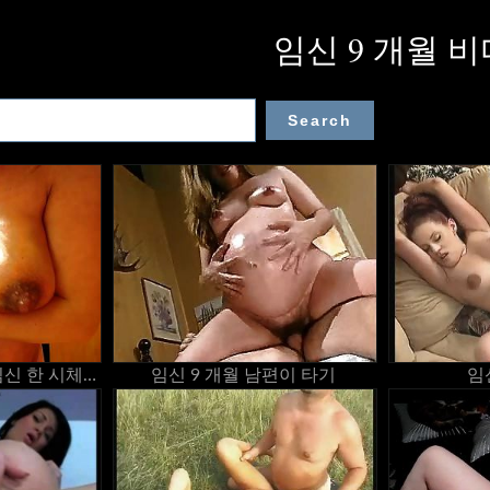
임신 9 개월 
아기 9 개월 웹캠에 임신 한 시체 (공포증)
임신 9 개월 남편이 타기
임신