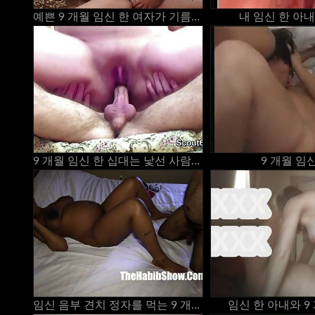
예쁜 9 개월 임신 한 여자가 기름을 바르고 좆
내 임신 한 아내
9 개월 임신 한 십대는 낯선 사람에 의해 열심히 성교하게 유혹한다.
9 개월 임신
임신 음부 견치 정자를 먹는 9 개월 고양이
임신 한 아내와 9