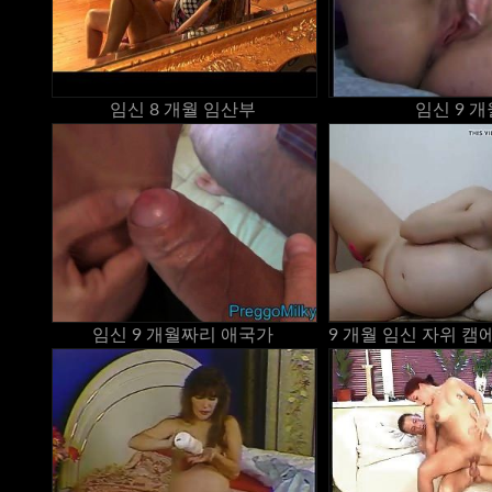
임신 8 개월 임산부
임신 9 개
임신 9 개월짜리 애국가