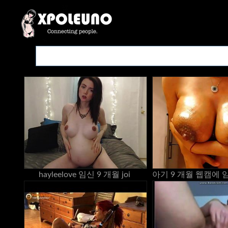
hayleelove 임신 9 개월 joi