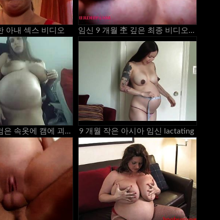
한 아내 섹스 비디오
임신 9 개월 杢 깊은 최종 비디오 임신
젊은 9 개월 검은 속옷에 캠에 괴롭 히 고 임신
9 개월 작은 아시아 임신 lactating