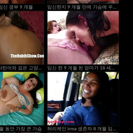
임신 갱부 9 개월
임신한지 9 개월 만에 가슴에 우유가 가득 찼다.
9 개월 임신 라틴어와 검은 고양이 그녀는 너트를 사랑해.
임신 한 9 개월 된 엄마가 18 세의 사춘기를 유혹합니다.
개월 동안 가장 큰 가슴
허리케인 irma 생존자 8 개월 임신 타이 사춘기 deepthroa