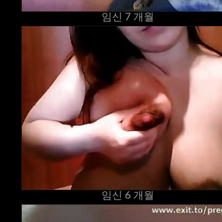
임신 7 개월
임신 6 개월