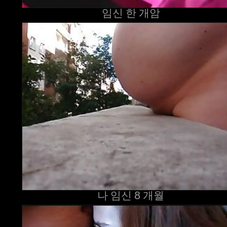
임신 한 개암
나 임신 8 개월