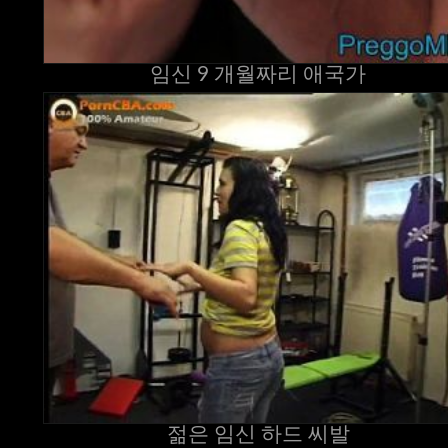
임신 9 개월짜리 애국가
젊은 임신 하드 씨발