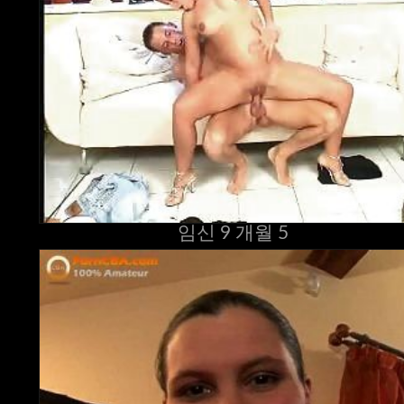
임신 9 개월 5