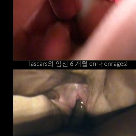
lascars와 임신 6 개월 en다 enrages!