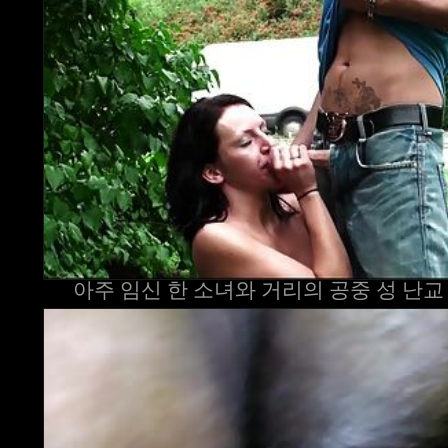
아주 임신 한 소녀와 거리의 공중 성 난교