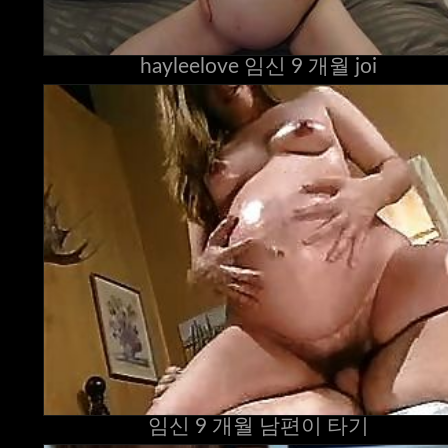
hayleelove 임신 9 개월 joi
임신 9 개월 남편이 타기