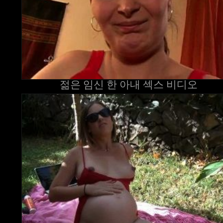
젊은 임신 한 아내 섹스 비디오