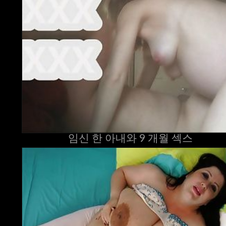
임신 한 아내와 9 개월 섹스