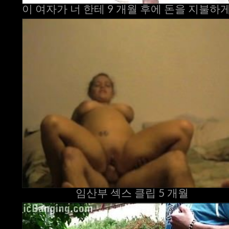
임산부 섹스 클립 5 개월