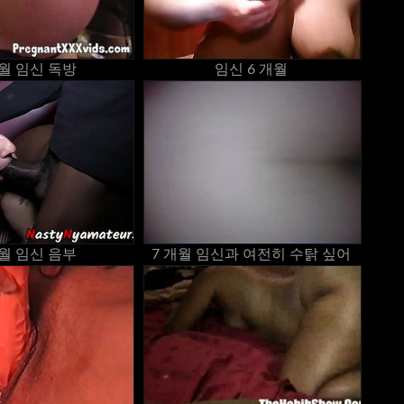
개월 임신 독방
임신 6 개월
개월 임신 음부
7 개월 임신과 여전히 수탉 싶어