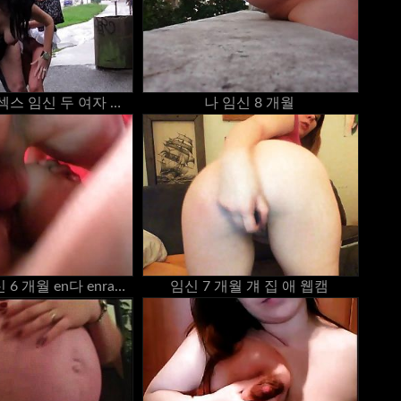
위험한 공공 섹스 임신 두 여자 삼인조.굉장해!
나 임신 8 개월
lascars와 임신 6 개월 en다 enrages!
임신 7 개월 걔 집 애 웹캠