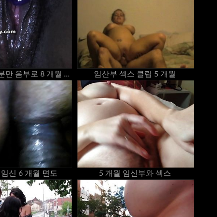
방대한 수액 분만 음부로 8 개월 임신 한 병아리!
임산부 섹스 클립 5 개월
임신 6 개월 면도
5 개월 임신부와 섹스