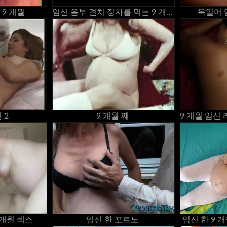
 9 개월
임신 음부 견치 정자를 먹는 9 개월 고양이
독일어 
 2
9 개월 째
 개월 섹스
임신 한 포르노
임신 한 9 