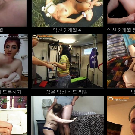
월
임신 9 개월 4
9 개월 임신 자위 캠에 드롭하기 전에
젊은 임신 하드 씨발
임