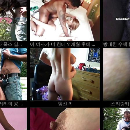
임신 한 여배우 스텔라 폭스 일명 마리아 그웬 공공 섹스 난교
이 여자가 너 한테 9 개월 후에 돈을 지불하게 해 줄거야.
아주 임신 한 소녀와 거리의 공중 성 난교
임신 9
스리랑카 