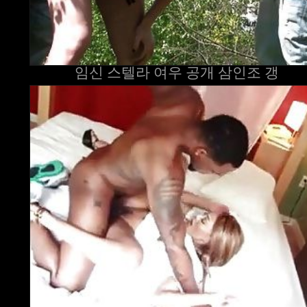
임신 스텔라 여우 공개 삼인조 갱