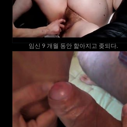
임신 9 개월 동안 핥아지고 좆되다.