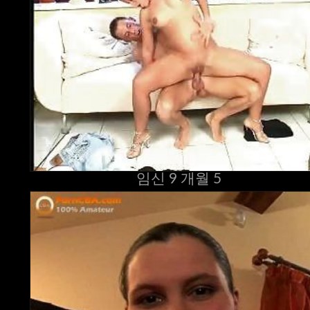
임신 9 개월 5