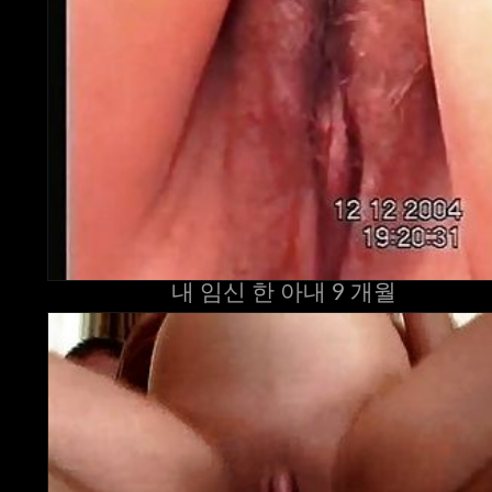
내 임신 한 아내 9 개월