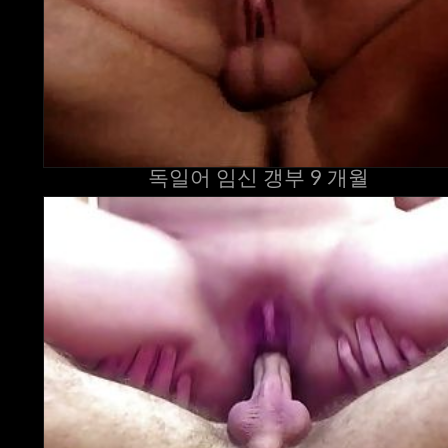
독일어 임신 갱부 9 개월