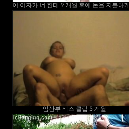
임산부 섹스 클립 5 개월