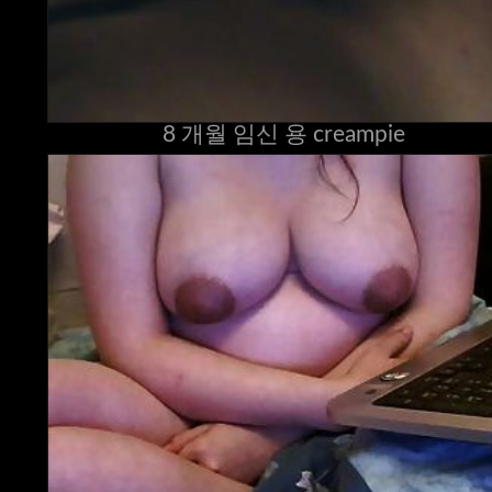
8 개월 임신 용 creampie