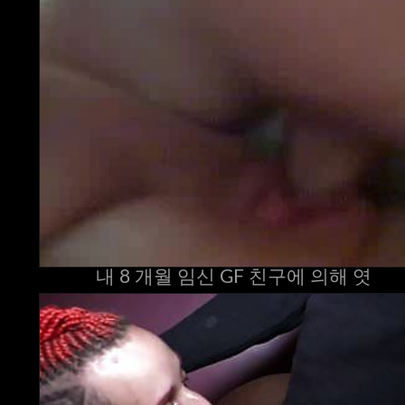
내 8 개월 임신 GF 친구에 의해 엿