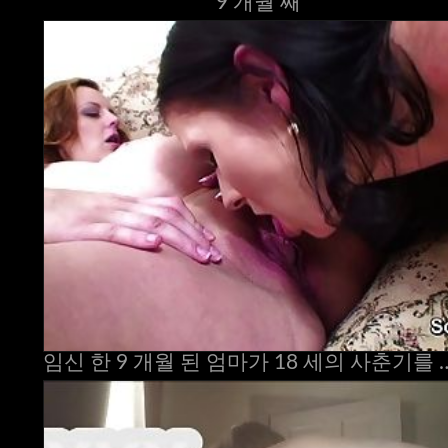
9 개월 째
임신 한 9 개월 된 엄마가 18