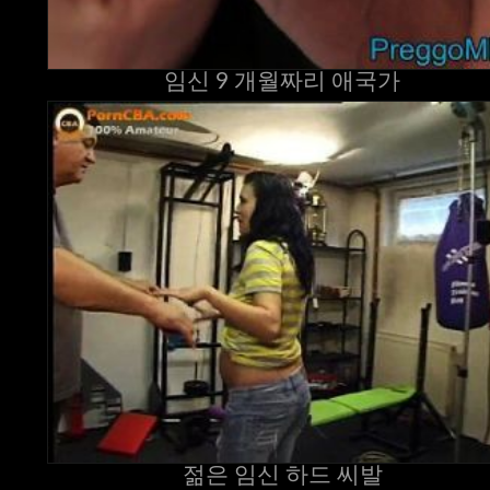
임신 9 개월짜리 애국가
젊은 임신 하드 씨발