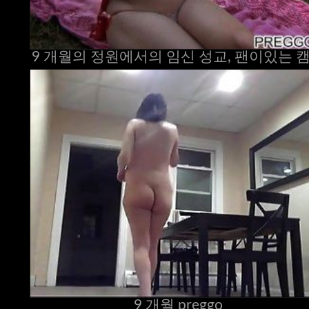
9 개월의 정원에서의 임신 성교, 팬이있는 
9 개월 preggo