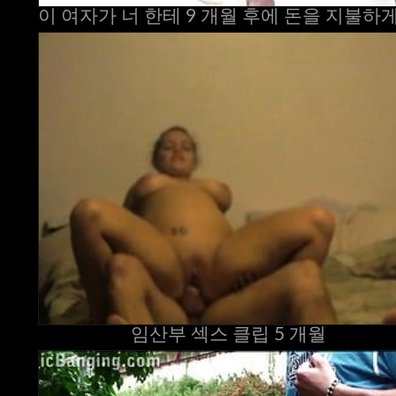
임산부 섹스 클립 5 개월