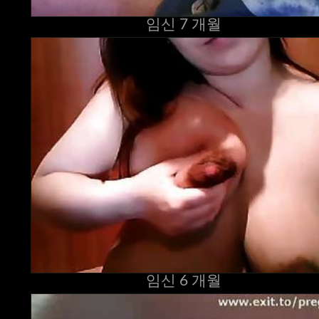
임신 7 개월
임신 6 개월