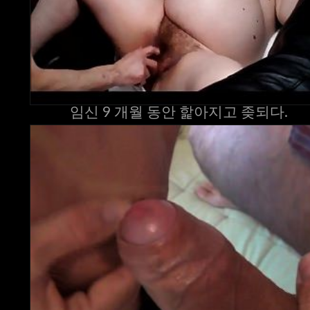
임신 9 개월 동안 핥아지고 좆되다.