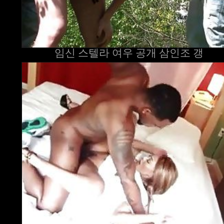
임신 스텔라 여우 공개 삼인조 갱