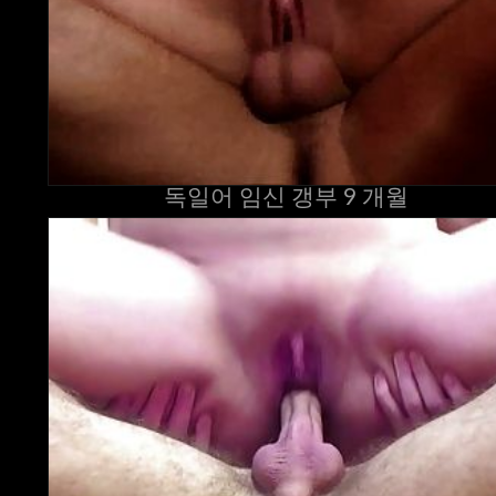
독일어 임신 갱부 9 개월