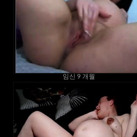
임신 9 개월