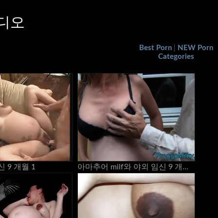
비디오
Best Porn
|
NEW Porn
Categories
 9 개월 1
아마추어 milf와 야외 임신 9 개월 입으로