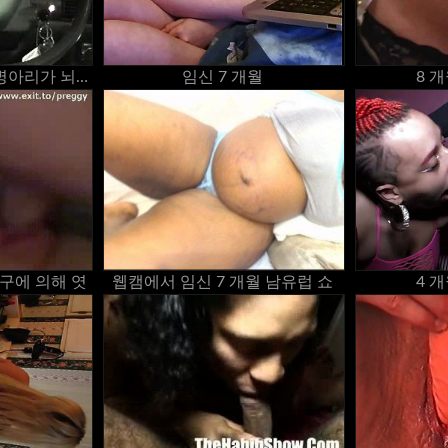
8 개월 임신 한 후드 병아리가 뇌우에서 성기를 빨아 먹는다.
임신 7 개월
8 
친구에 의해 엿
웹캠에서 임신 7 개월 남유럽 쇼
4 