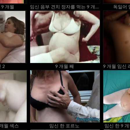
 9 개월
임신 음부 견치 정자를 먹는 9 개월 고양이
독일어 
 2
9 개월 째
 개월 섹스
임신 한 포르노
임신 한 9 