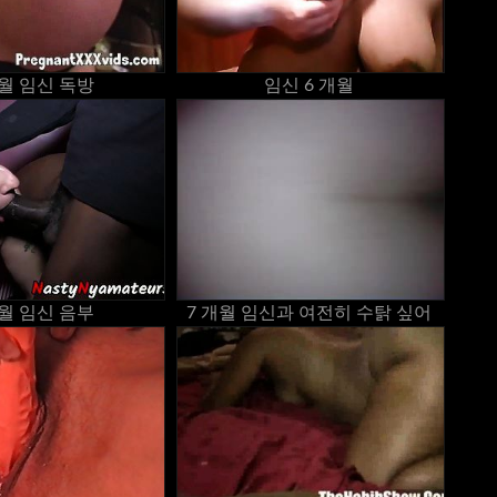
개월 임신 독방
임신 6 개월
개월 임신 음부
7 개월 임신과 여전히 수탉 싶어