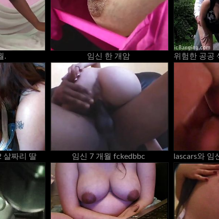
월.
임신 한 개암
 2 살짜리 딸
임신 7 개월 fckedbbc