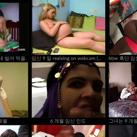
내 빌어 먹을.
임신 9 일 realxing on webcam (mrno)
 개월
6 개월 임신 인도