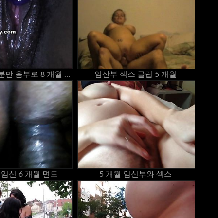
방대한 수액 분만 음부로 8 개월 임신 한 병아리!
임산부 섹스 클립 5 개월
임신 6 개월 면도
5 개월 임신부와 섹스