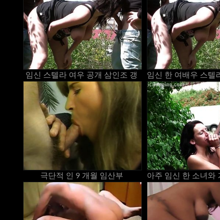
임신 스텔라 여우 공개 삼인조 갱
극단적 인 9 개월 임산부