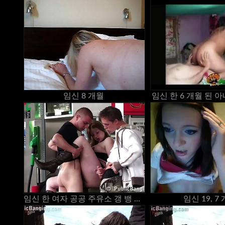
임신 8 개월
임신 한 6 개월 된 아
임신 한 여자 공공 주유소 갱 뱅 삼인조 그룹
임신 19, 7