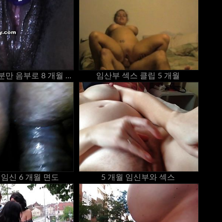
방대한 수액 분만 음부로 8 개월 임신 한 병아리!
임산부 섹스 클립 5 개월
임신 6 개월 면도
5 개월 임신부와 섹스