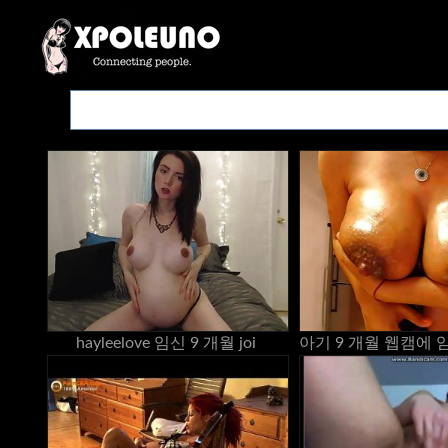
hayleelove 임신 9 개월 joi