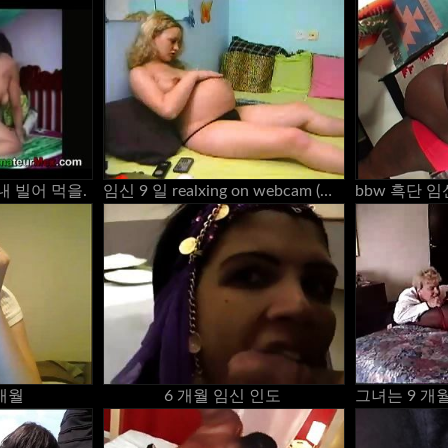
내 빌어 먹을.
임신 9 일 realxing on webcam (mrno)
 개월
6 개월 임신 인도