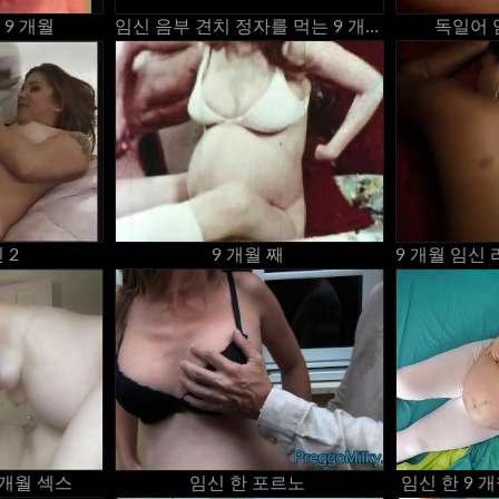
 9 개월
임신 음부 견치 정자를 먹는 9 개월 고양이
독일어 
 2
9 개월 째
 개월 섹스
임신 한 포르노
임신 한 9 