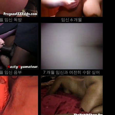
개월 임신 독방
임신 6 개월
개월 임신 음부
7 개월 임신과 여전히 수탉 싶어