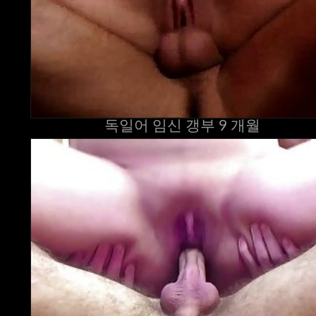
독일어 임신 갱부 9 개월