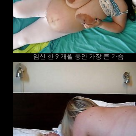
임신 한 9 개월 동안 가장 큰 가슴