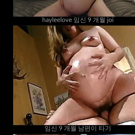
hayleelove 임신 9 개월 joi
임신 9 개월 남편이 타기