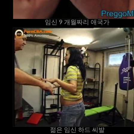
임신 9 개월짜리 애국가
젊은 임신 하드 씨발