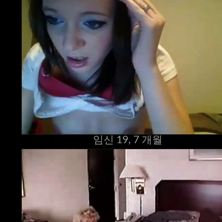
임신 19, 7 개월