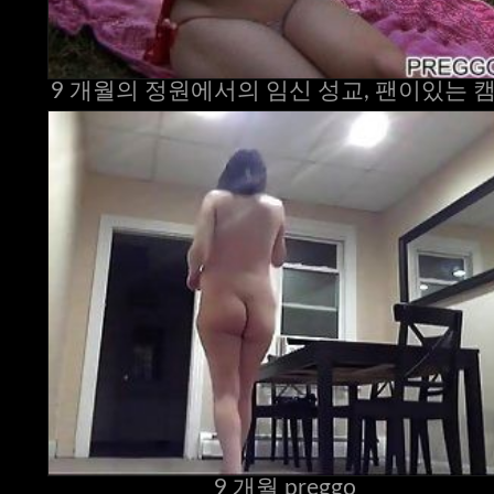
9 개월의 정원에서의 임신 성교, 팬이있는 
9 개월 preggo