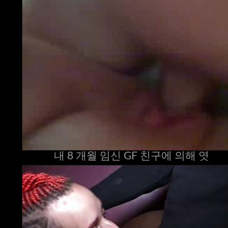
내 8 개월 임신 GF 친구에 의해 엿