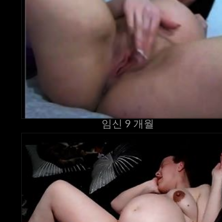
임신 9 개월