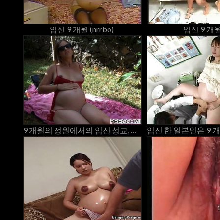
임신 9 개월 (nrrbo)
임신 9 개월
9 개월의 정원에서의 임신 성교, 팬이있는 캠쇼