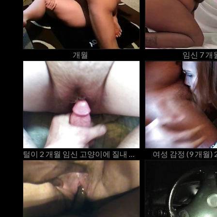
개월
임신 7 개
털이 2 개월 임신 고양이에 질내 사정
여성 감정 (9 개월)