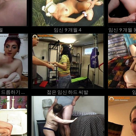
월
임신 9 개월 4
임신 9 개월
9 개월 임신 자위 캠에 드롭하기 전에
젊은 임신 하드 씨발
임