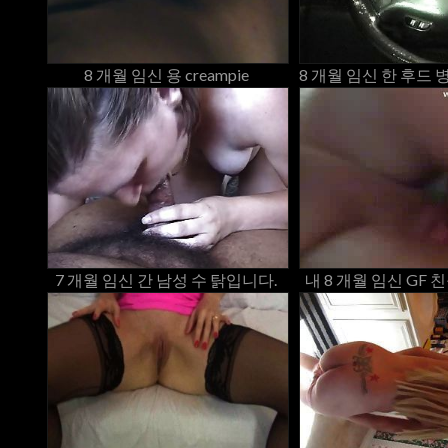
8 개월 임신 용 creampie
7 개월 임신 간 남성 수 탉입니다.
내 8 개월 임신 GF 