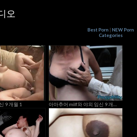
비디오
Best Porn
|
NEW Porn
Categories
신 9 개월 1
아마추어 milf와 야외 임신 9 개월 입으로