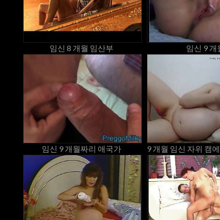
임신 8 개월 임산부
임신 9 개
임신 9 개월짜리 애국가