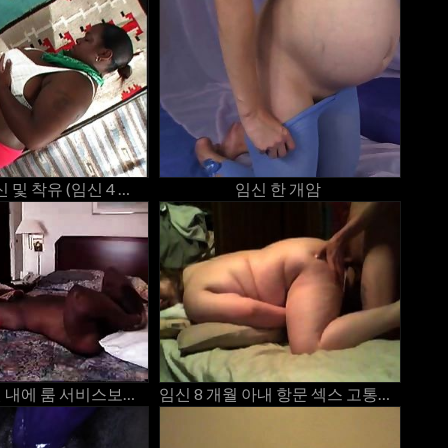
bbw 흑단 임신 및 착유 (임신 4 개월)
임신 한 개암
그녀는 9 개월 내에 룸 서비스보다 더 많은 것을 제공 할 것입니다.
임신 8 개월 아내 항문 섹스 고통스러운 울음