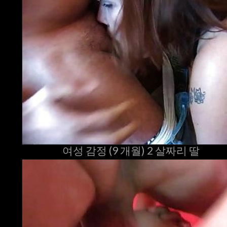
여성 감정 (9 개월) 2 살짜리 딸