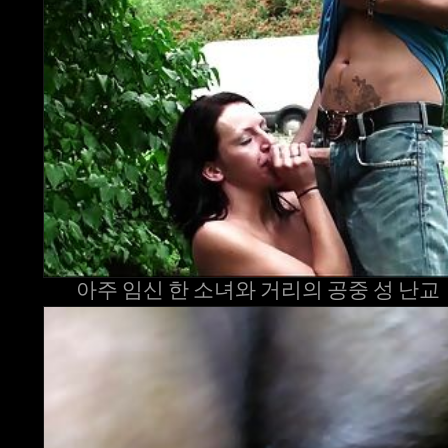
아주 임신 한 소녀와 거리의 공중 성 난교