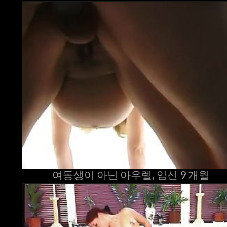
여동생이 아닌 아우렐, 임신 9 개월