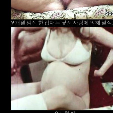
9 개월 임신 한 