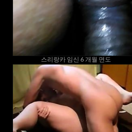
스리랑카 임신 6 개월 면도