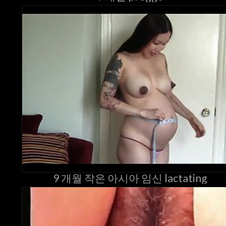
9 개월 작은 아시아 임신 lactating