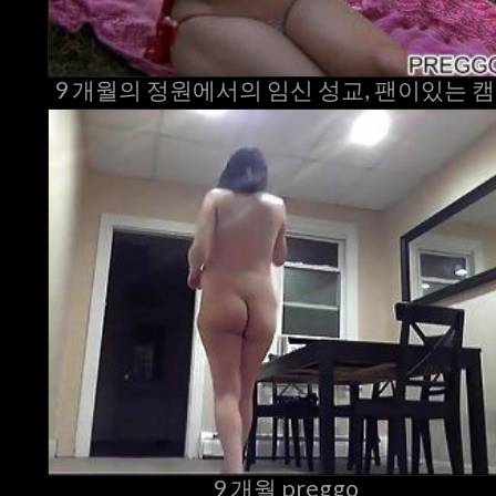
9 개월의 정원에서의 임신 성교, 팬이있는 
9 개월 preggo