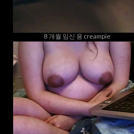
8 개월 임신 용 creampie