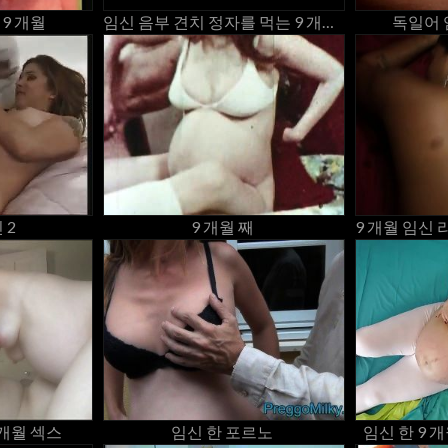
 9 개월
임신 음부 견치 정자를 먹는 9 개월 고양이
독일어 
 2
9 개월 째
 개월 섹스
임신 한 포르노
임신 한 9 