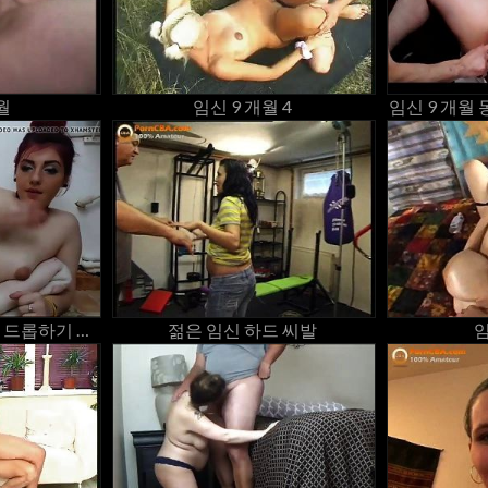
월
임신 9 개월 4
임신 9 개월
9 개월 임신 자위 캠에 드롭하기 전에
젊은 임신 하드 씨발
임