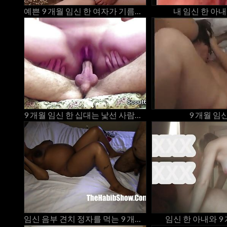
예쁜 9 개월 임신 한 여자가 기름을 바르고 좆
내 임신 한 아내
9 개월 임신 한 십대는 낯선 사람에 의해 열심히 성교하게 유혹한다.
9 개월 임신
임신 음부 견치 정자를 먹는 9 개월 고양이
임신 한 아내와 9