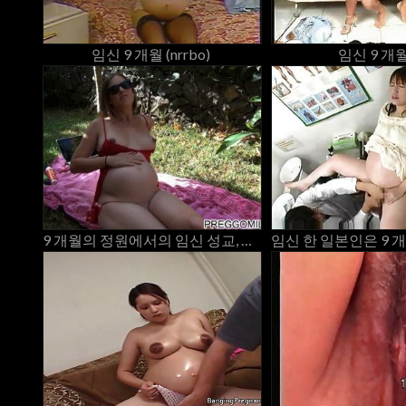
임신 9 개월 (nrrbo)
임신 9 개월
9 개월의 정원에서의 임신 성교, 팬이있는 캠쇼