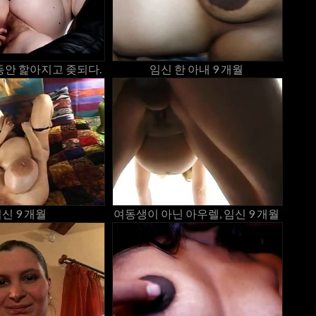
 동안 핥아지고 좆되다.
임신 한 아내 9 개월
신 9 개월
여동생이 아닌 아우렐, 임신 9 개월