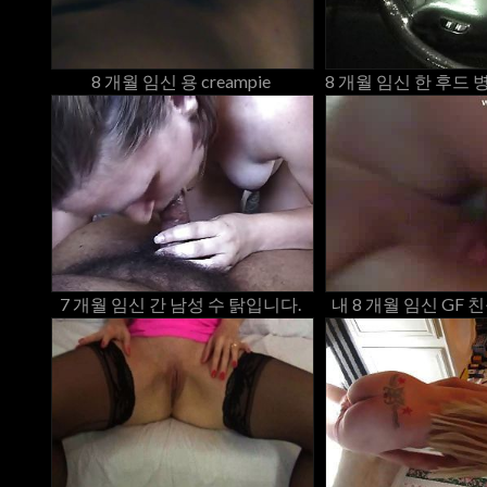
8 개월 임신 용 creampie
7 개월 임신 간 남성 수 탉입니다.
내 8 개월 임신 GF 