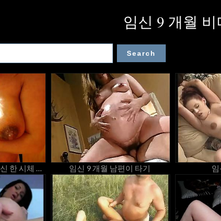
임신 9 개월 
아기 9 개월 웹캠에 임신 한 시체 (공포증)
임신 9 개월 남편이 타기
임