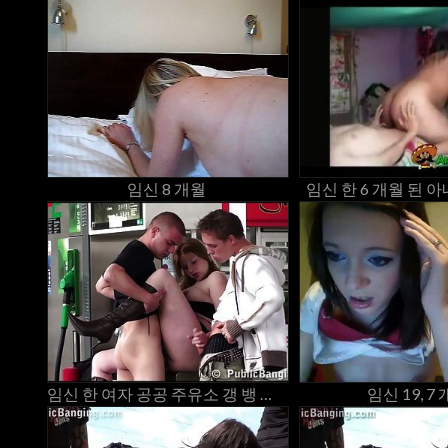
임신 8 개월
임신 한 6 개월 된 아
임신 한 여자 공공 주유소 갱 뱅 삼인조 그룹
임신 19, 7