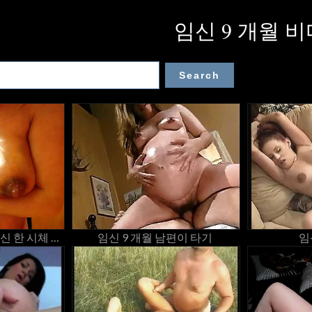
임신 9 개월 
아기 9 개월 웹캠에 임신 한 시체 (공포증)
임신 9 개월 남편이 타기
임