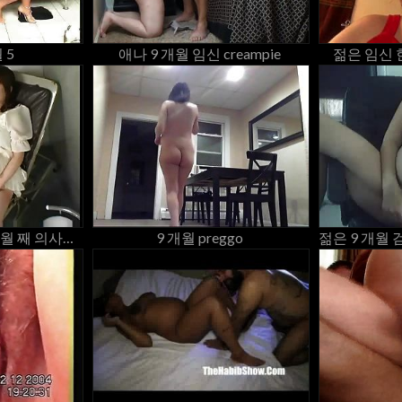
 5
애나 9 개월 임신 creampie
젊은 임신 
임신 한 일본인은 9 개월 째 의사에게 좆된다.
9 개월 preggo