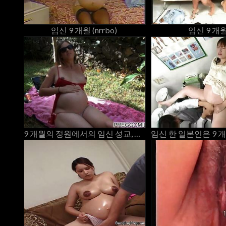
임신 9 개월 (nrrbo)
임신 9 개월
9 개월의 정원에서의 임신 성교, 팬이있는 캠쇼