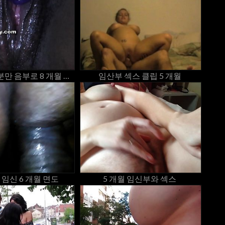
방대한 수액 분만 음부로 8 개월 임신 한 병아리!
임산부 섹스 클립 5 개월
임신 6 개월 면도
5 개월 임신부와 섹스