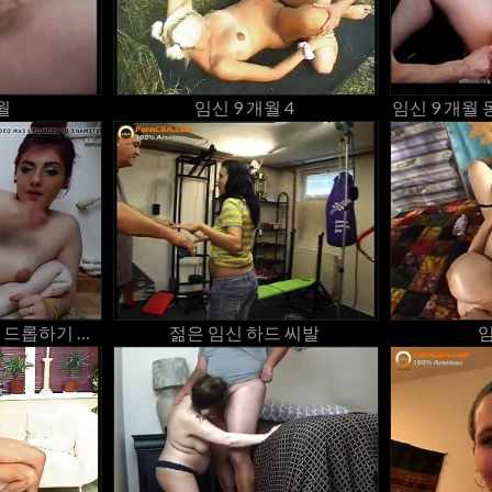
월
임신 9 개월 4
임신 9 개월
9 개월 임신 자위 캠에 드롭하기 전에
젊은 임신 하드 씨발
임