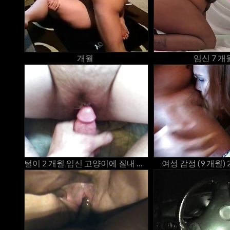
개월
임신 7 개
털이 2 개월 임신 고양이에 질내 사정
여성 감정 (9 개월)