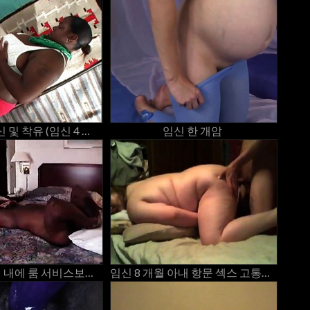
bbw 흑단 임신 및 착유 (임신 4 개월)
임신 한 개암
그녀는 9 개월 내에 룸 서비스보다 더 많은 것을 제공 할 것입니다.
임신 8 개월 아내 항문 섹스 고통스러운 울음