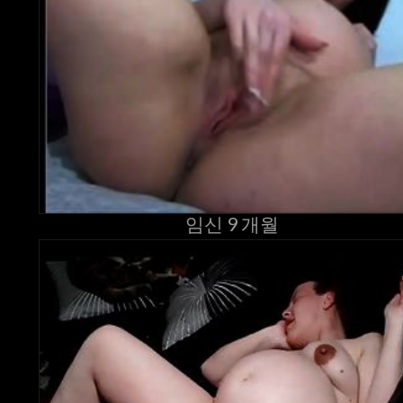
임신 9 개월