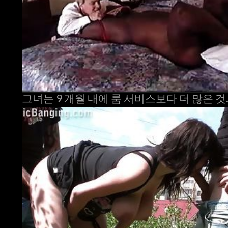
그녀는 9 개월 내