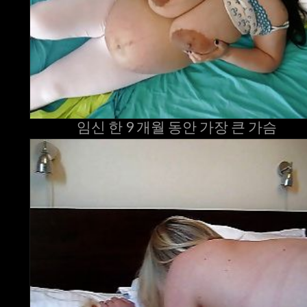
임신 한 9 개월 동안 가장 큰 가슴