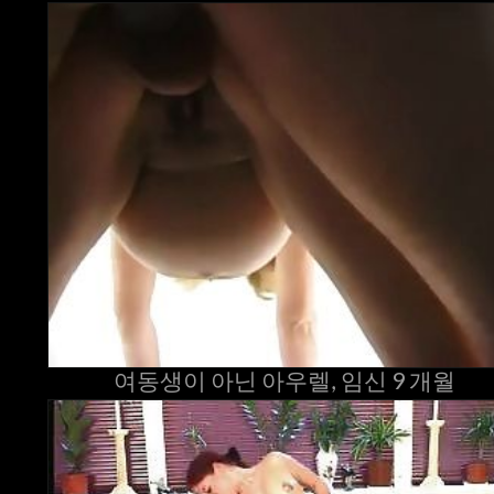
여동생이 아닌 아우렐, 임신 9 개월