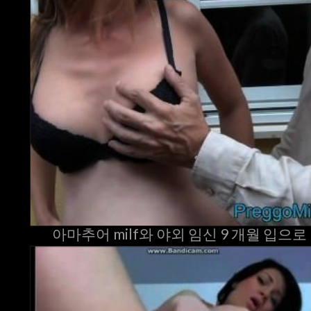
아마추어 milf와 야외 임신 9 개월 입으로