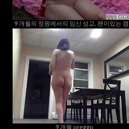
9 개월의 정원에서의 임신 성교, 팬이있는 
9 개월 preggo