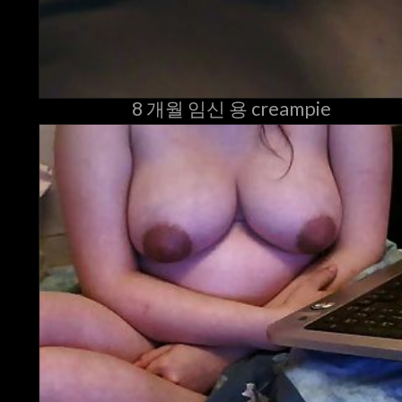
8 개월 임신 용 creampie