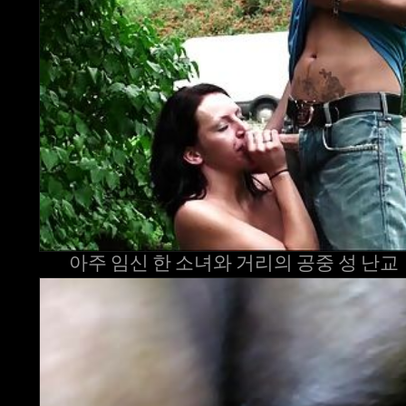
아주 임신 한 소녀와 거리의 공중 성 난교