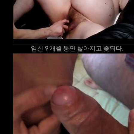
임신 9 개월 동안 핥아지고 좆되다.