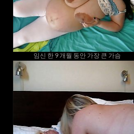
임신 한 9 개월 동안 가장 큰 가슴