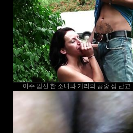
아주 임신 한 소녀와 거리의 공중 성 난교