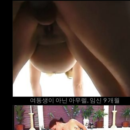
여동생이 아닌 아우렐, 임신 9 개월