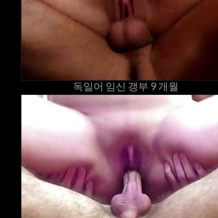
독일어 임신 갱부 9 개월