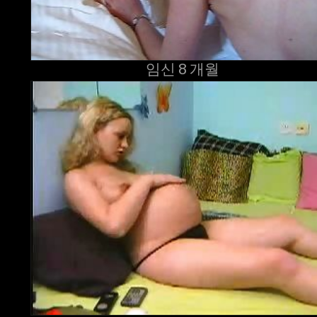
임신 8 개월