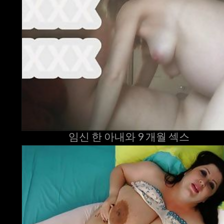
임신 한 아내와 9 개월 섹스