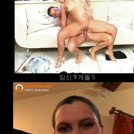
임신 9 개월 5