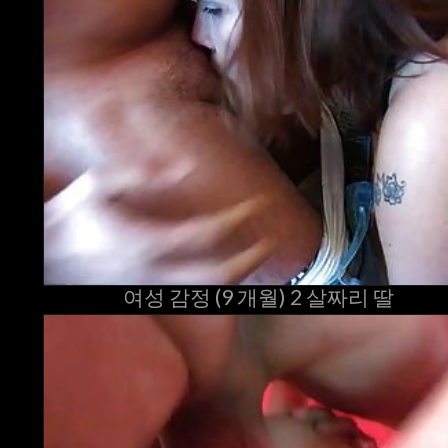
여성 감정 (9 개월) 2 살짜리 딸