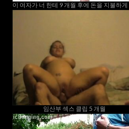
임산부 섹스 클립 5 개월