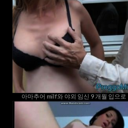
아마추어 milf와 야외 임신 9 개월 입으로