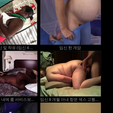
bbw 흑단 임신 및 착유 (임신 4 개월)
임신 한 개암
그녀는 9 개월 내에 룸 서비스보다 더 많은 것을 제공 할 것입니다.
임신 8 개월 아내 항문 섹스 고통스러운 울음