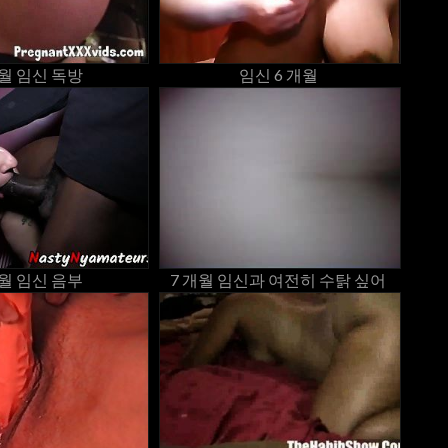
개월 임신 독방
임신 6 개월
개월 임신 음부
7 개월 임신과 여전히 수탉 싶어