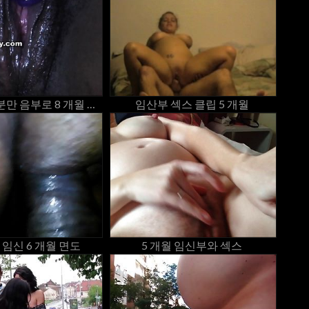
방대한 수액 분만 음부로 8 개월 임신 한 병아리!
임산부 섹스 클립 5 개월
임신 6 개월 면도
5 개월 임신부와 섹스