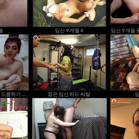
월
임신 9 개월 4
임신 9 개월
9 개월 임신 자위 캠에 드롭하기 전에
젊은 임신 하드 씨발
임