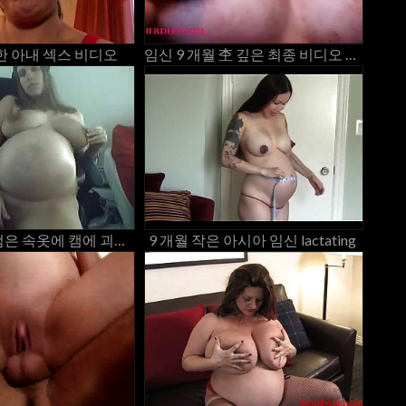
한 아내 섹스 비디오
임신 9 개월 杢 깊은 최종 비디오 임신
젊은 9 개월 검은 속옷에 캠에 괴롭 히 고 임신
9 개월 작은 아시아 임신 lactating