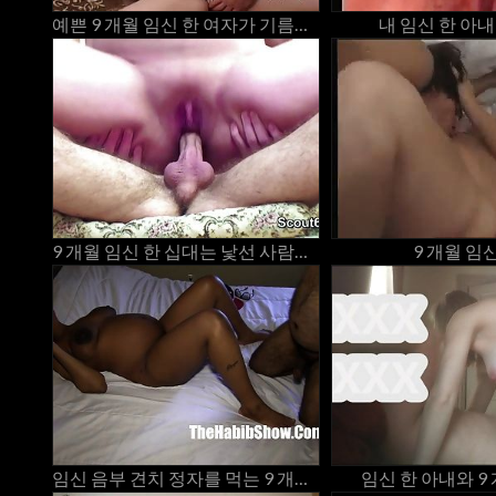
예쁜 9 개월 임신 한 여자가 기름을 바르고 좆
내 임신 한 아내
9 개월 임신 한 십대는 낯선 사람에 의해 열심히 성교하게 유혹한다.
9 개월 임신
임신 음부 견치 정자를 먹는 9 개월 고양이
임신 한 아내와 9