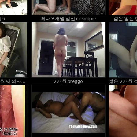
 5
애나 9 개월 임신 creampie
젊은 임신 
임신 한 일본인은 9 개월 째 의사에게 좆된다.
9 개월 preggo