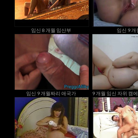
임신 8 개월 임산부
임신 9 개
임신 9 개월짜리 애국가