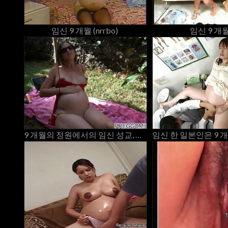
임신 9 개월 (nrrbo)
임신 9 개월
9 개월의 정원에서의 임신 성교, 팬이있는 캠쇼