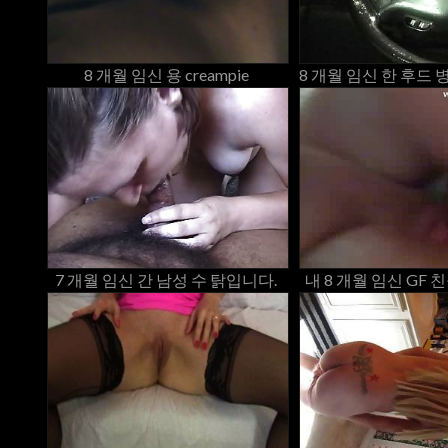
8 개월 임신 용 creampie
7 개월 임신 간 남성 수 탉입니다.
내 8 개월 임신 GF 