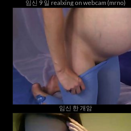
임신 9 일 realxing on webcam (mrno)
임신 한 개암