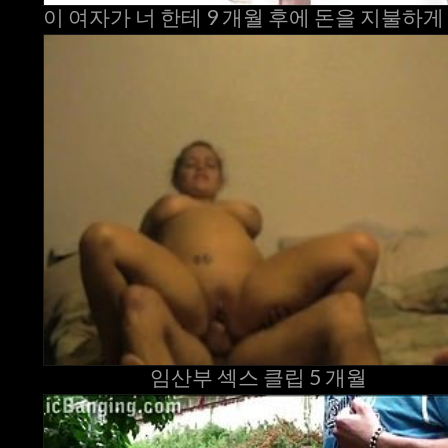
임산부 섹스 클립 5 개월