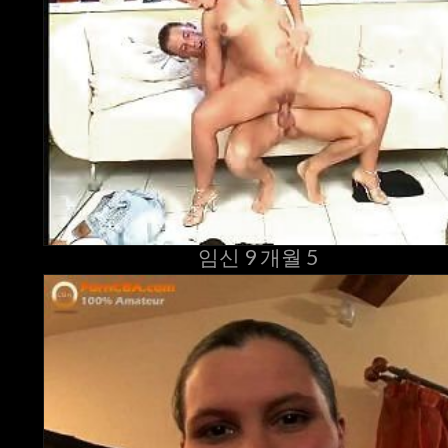
임신 9 개월 5