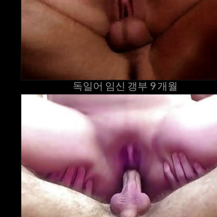
독일어 임신 갱부 9 개월