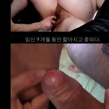
임신 9 개월 동안 핥아지고 좆되다.