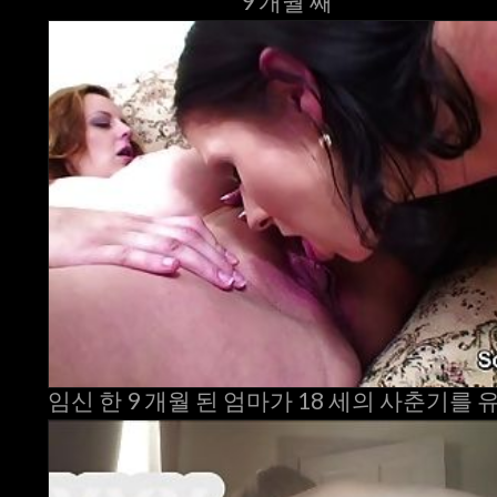
9 개월 째