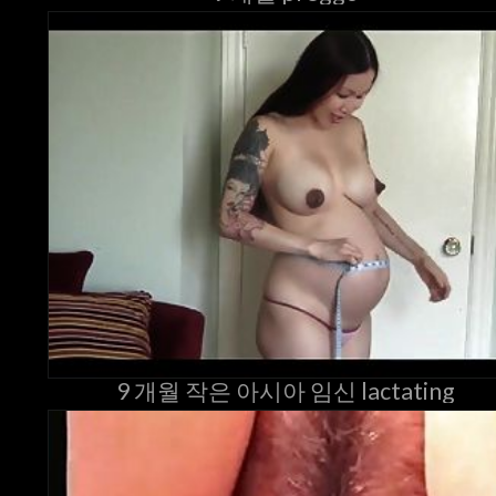
9 개월 작은 아시아 임신 lactating