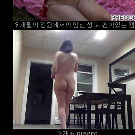
9 개월의 정원에서의 임신 성교, 팬이있는 
9 개월 preggo