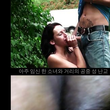
아주 임신 한 소녀와 거리의 공중 성 난교