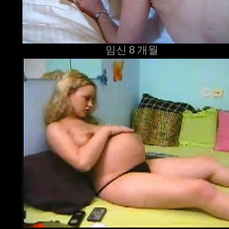
임신 8 개월