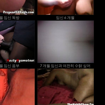
개월 임신 독방
임신 6 개월
개월 임신 음부
7 개월 임신과 여전히 수탉 싶어