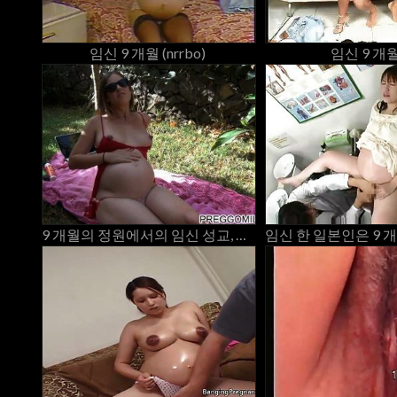
임신 9 개월 (nrrbo)
임신 9 개월
9 개월의 정원에서의 임신 성교, 팬이있는 캠쇼