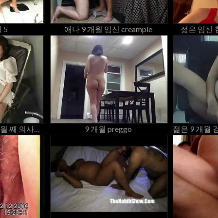
 5
애나 9 개월 임신 creampie
젊은 임신 
임신 한 일본인은 9 개월 째 의사에게 좆된다.
9 개월 preggo