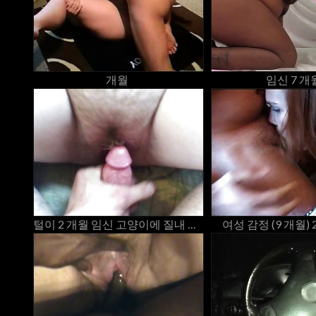
개월
임신 7 개
털이 2 개월 임신 고양이에 질내 사정
여성 감정 (9 개월)