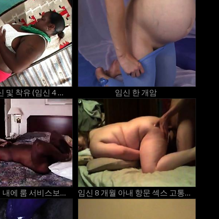
bbw 흑단 임신 및 착유 (임신 4 개월)
임신 한 개암
그녀는 9 개월 내에 룸 서비스보다 더 많은 것을 제공 할 것입니다.
임신 8 개월 아내 항문 섹스 고통스러운 울음