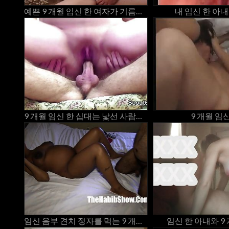
예쁜 9 개월 임신 한 여자가 기름을 바르고 좆
내 임신 한 아내
9 개월 임신 한 십대는 낯선 사람에 의해 열심히 성교하게 유혹한다.
9 개월 임신
임신 음부 견치 정자를 먹는 9 개월 고양이
임신 한 아내와 9