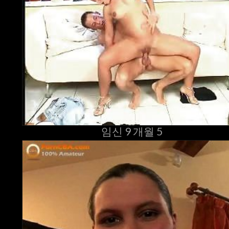
임신 9 개월 5