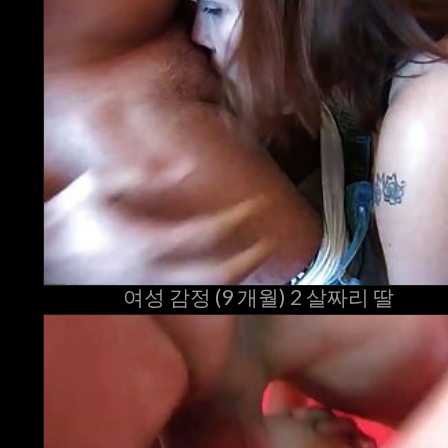
여성 감정 (9 개월) 2 살짜리 딸