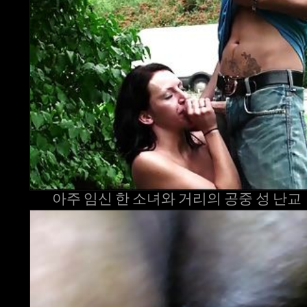
아주 임신 한 소녀와 거리의 공중 성 난교