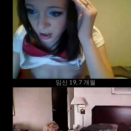
임신 19, 7 개월