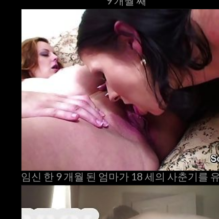
9 개월 째