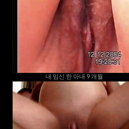
내 임신 한 아내 9 개월