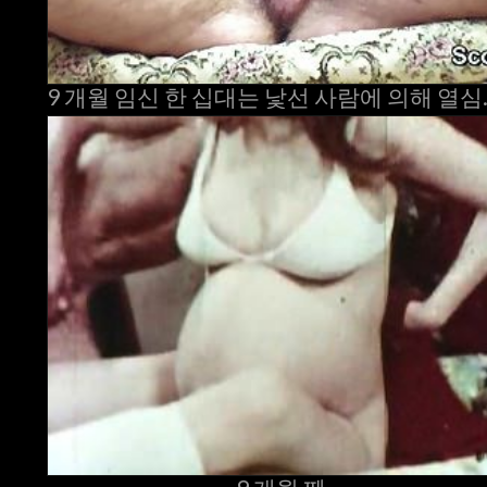
9 개월 임신 한 