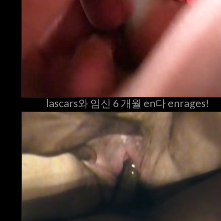
lascars와 임신 6 개월 en다 enrages!