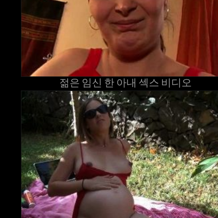
젊은 임신 한 아내 섹스 비디오