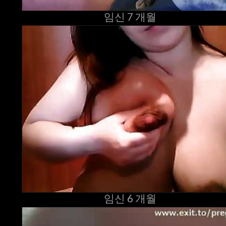
임신 7 개월
임신 6 개월