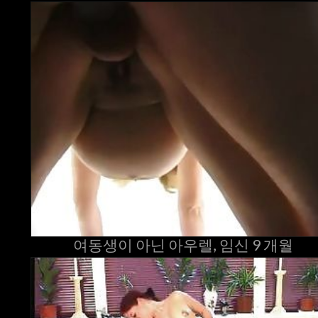
여동생이 아닌 아우렐, 임신 9 개월