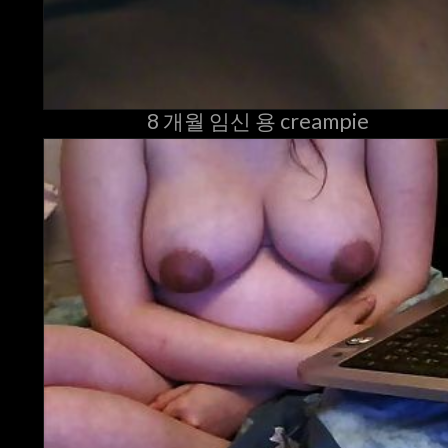
8 개월 임신 용 creampie