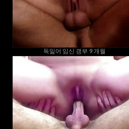
독일어 임신 갱부 9 개월