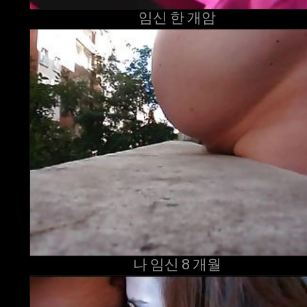
임신 한 개암
나 임신 8 개월